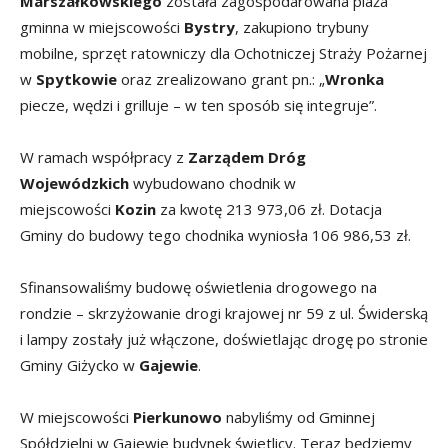
Marszałkowskiego
została zagospodarowana plaża
gminna w miejscowości
Bystry
, zakupiono trybuny
mobilne, sprzęt ratowniczy dla Ochotniczej Straży Pożarnej
w
Spytkowie
oraz zrealizowano grant pn.: „
Wronka
piecze, wędzi i grilluje – w ten sposób się integruje”.
W ramach współpracy z
Zarządem Dróg
Wojewódzkich
wybudowano chodnik w
miejscowości
Kozin
za kwotę 213 973,06 zł. Dotacja
Gminy do budowy tego chodnika wyniosła 106 986,53 zł.
Sfinansowaliśmy budowę oświetlenia drogowego na
rondzie – skrzyżowanie drogi krajowej nr 59 z ul. Świderską
i lampy zostały już włączone, doświetlając drogę po stronie
Gminy Giżycko w
Gajewie
.
W miejscowości
Pierkunowo
nabyliśmy od Gminnej
Spółdzielni w Gajewie budynek świetlicy. Teraz będziemy