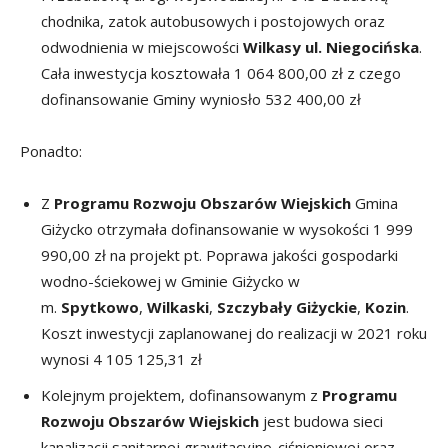
chodnika, zatok autobusowych i postojowych oraz
odwodnienia w miejscowości
Wilkasy ul. Niegocińska
.
Cała inwestycja kosztowała 1 064 800,00 zł z czego
dofinansowanie Gminy wyniosło 532 400,00 zł
Ponadto:
Z
Programu Rozwoju Obszarów Wiejskich
Gmina
Giżycko otrzymała dofinansowanie w wysokości 1 999
990,00 zł na projekt pt. Poprawa jakości gospodarki
wodno-ściekowej w Gminie Giżycko w
m.
Spytkowo
,
Wilkaski
,
Szczybały Giżyckie
,
Kozin
.
Koszt inwestycji zaplanowanej do realizacji w 2021 roku
wynosi 4 105 125,31 zł
Kolejnym projektem, dofinansowanym z
Programu
Rozwoju Obszarów Wiejskich
jest budowa sieci
kanalizacji sanitarnej grawitacyjno-ciśnieniowej oraz