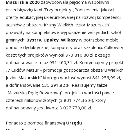
Mazurskie 2020
zaowocowała pięcioma wspólnymi
przedsięwzięciami. Trzy projekty „Podniesienia jakości
oferty edukacyjnej ukierunkowanej na rozwój kompetencji
uczniów z obszaru Krainy Wielkich Jezior Mazurskich”
pozwoliły na kompleksowe wyposażenie wszystkich szkół
gminnych:
Bystry
,
Upałty
,
Wilkasy
w potrzebne meble,
pomoce dydaktyczne, komputery oraz szkolenia. Całkowity
koszt tych projektów wyniósł 973 810,80 zł z czego
dofinansowanie to aż 931 460,31 zł. Kontynuujemy projekt
„7 Cudów Mazur – promocja gospodarcza obszaru Wielkich
Jezior Mazurskich” którego wartość wynosi 841 256,99 zł,
a dofinansowanie 535 291,82 zł. Realizujemy także
„Mazurską Pętlę Rowerową”, projekt o wartości pawie
czterech milionów złotych (3 801 774,36 zł), który
dofinansowany jest kwotą 3 027 770,00 zł.
Ponadto z pomocą finansową
Urzędu