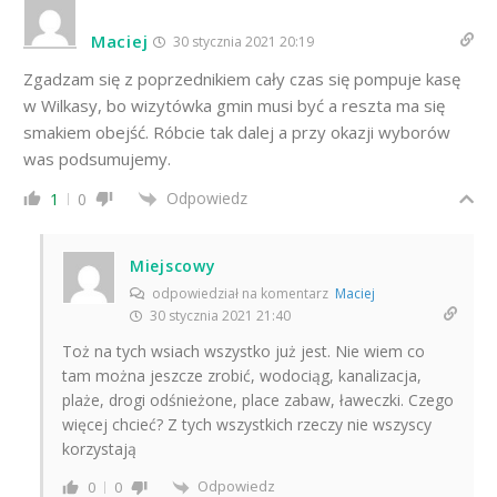
Maciej
30 stycznia 2021 20:19
Zgadzam się z poprzednikiem cały czas się pompuje kasę
w Wilkasy, bo wizytówka gmin musi być a reszta ma się
smakiem obejść. Róbcie tak dalej a przy okazji wyborów
was podsumujemy.
Odpowiedz
1
0
Miejscowy
odpowiedział na komentarz
Maciej
30 stycznia 2021 21:40
Toż na tych wsiach wszystko już jest. Nie wiem co
tam można jeszcze zrobić, wodociąg, kanalizacja,
plaże, drogi odśnieżone, place zabaw, ławeczki. Czego
więcej chcieć? Z tych wszystkich rzeczy nie wszyscy
korzystają
Odpowiedz
0
0