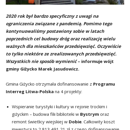
2020 rok był bardzo specyficzny z uwagi na
ograniczenia związane z pandemią. Pomimo tego
kontynuowaliśmy postawiony sobie w latach
poprzednich cel budowy dróg oraz realizację wielu
ważnych dla mieszkańców przedsięwzięć. Oczywiście
to tylko niektóre ze zrealizowanych przedsięwzięć.
Wszystkich nie sposób wymienić
– informuje wójt
gminy Giżycko Marek Jasudowicz.
Gmina Giżycko otrzymała dofinansowanie z
Programu
Interreg Litwa-Polska
na 4 projekty:
Wspieranie turystyki i kultury w rejonie trockim i
giżyckim – budowa filii biblioteki w
Bystrym
oraz
remont świetlicy wiejskiej w
Dobie
. Całkowity koszt
inwestycji to 2 813 491,21 zł z czego dofinansowanie