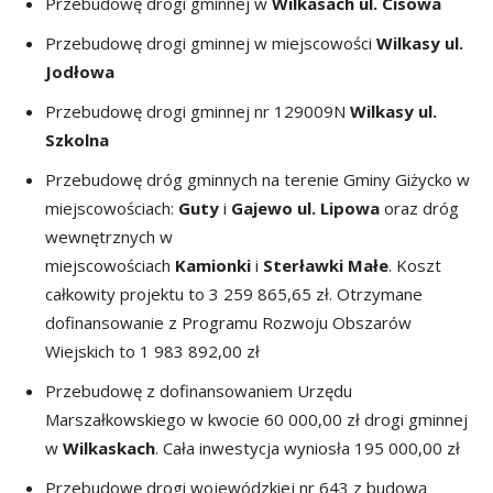
Przebudowę drogi gminnej w
Wilkasach ul. Cisowa
Przebudowę drogi gminnej w miejscowości
Wilkasy ul.
Jodłowa
Przebudowę drogi gminnej nr 129009N
Wilkasy ul.
Szkolna
Przebudowę dróg gminnych na terenie Gminy Giżycko w
miejscowościach:
Guty
i
Gajewo ul. Lipowa
oraz dróg
wewnętrznych w
miejscowościach
Kamionki
i
Sterławki Małe
. Koszt
całkowity projektu to 3 259 865,65 zł. Otrzymane
dofinansowanie z Programu Rozwoju Obszarów
Wiejskich to 1 983 892,00 zł
Przebudowę z dofinansowaniem Urzędu
Marszałkowskiego w kwocie 60 000,00 zł drogi gminnej
w
Wilkaskach
. Cała inwestycja wyniosła 195 000,00 zł
Przebudowę drogi wojewódzkiej nr 643 z budową