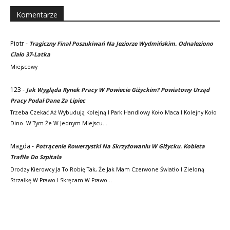
Komentarze
Piotr
-
Tragiczny Finał Poszukiwań Na Jeziorze Wydmińskim. Odnaleziono
Ciało 37-Latka
Miejscowy
123
-
Jak Wygląda Rynek Pracy W Powiecie Giżyckim? Powiatowy Urząd
Pracy Podał Dane Za Lipiec
Trzeba Czekać Aż Wybudują Kolejną I Park Handlowy Koło Maca I Kolejny Koło
Dino. W Tym Że W Jednym Miejscu…
Magda
-
Potrącenie Rowerzystki Na Skrzyżowaniu W Giżycku. Kobieta
Trafiła Do Szpitala
Drodzy Kierowcy Ja To Robię Tak, Że Jak Mam Czerwone Światło I Zieloną
Strzałkę W Prawo I Skręcam W Prawo…