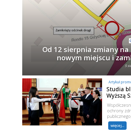
Od 12 sierpnia zmiany na
nowym miejscu i zamk
5 si
Artykuł prom
Studia bl
Wyższą S
Współczesny
ochrony zdr
publicznego, 
więcej...