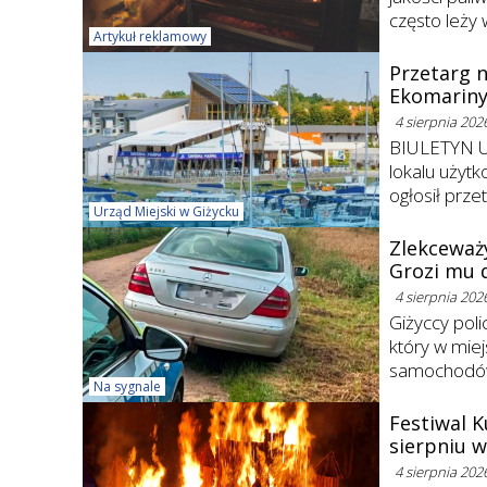
często leży 
Artykuł reklamowy
Przetarg 
Ekomarin
4 sierpnia 202
BIULETYN U
lokalu użytkowego 
ogłosił prze
Urząd Miejski w Giżycku
Zlekceważ
Grozi mu d
4 sierpnia 202
Giżyccy poli
który w mie
samochodów n
Na sygnale
Festiwal K
sierpniu w
4 sierpnia 202