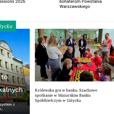
essions 2026
bohaterom Powstania
Warszawskiego
życku
 to
okalnych
Królewska gra w banku. Szachowe
spotkanie w Mazurskim Banku
Spółdzielczym w Giżycku
zystkim z
...