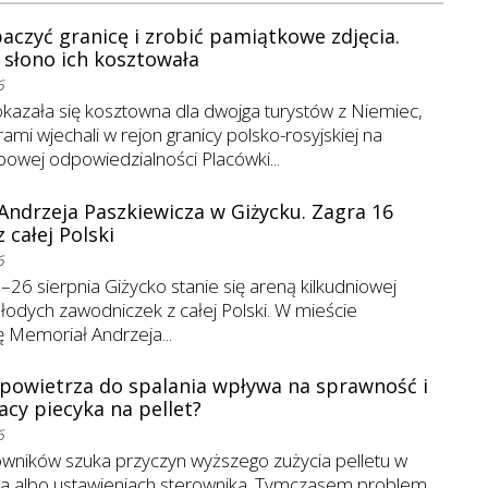
baczyć granicę i zrobić pamiątkowe zdjęcia.
 słono ich kosztowała
6
kazała się kosztowna dla dwojga turystów z Niemiec,
ami wjechali w rejon granicy polsko-rosyjskiej na
bowej odpowiedzialności Placówki...
ndrzeja Paszkiewicza w Giżycku. Zagra 16
 całej Polski
6
26 sierpnia Giżycko stanie się areną kilkudniowej
młodych zawodniczek z całej Polski. W mieście
 Memoriał Andrzeja...
 powietrza do spalania wpływa na sprawność i
acy piecyka na pellet?
6
owników szuka przyczyn wyższego zużycia pelletu w
iwa albo ustawieniach sterownika. Tymczasem problem