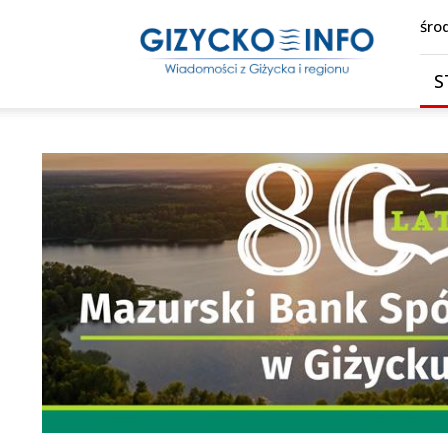
Giżycko.info
śro
–
wiadomości
S
z
Giżycka,
Giżycka
Gazeta
Internetowa