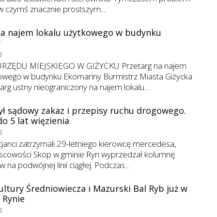
w czymś znacznie prostszym....
na najem lokalu użytkowego w budynku
y
6
RZĘDU MIEJSKIEGO W GIŻYCKU Przetarg na najem
w budynku Ekomariny Burmistrz Miasta Giżycka
targ ustny nieograniczony na najem lokalu...
ył sądowy zakaz i przepisy ruchu drogowego.
o 5 lat więzienia
6
cjanci zatrzymali 29-letniego kierowcę mercedesa,
jscowości Skop w gminie Ryn wyprzedzał kolumnę
a podwójnej linii ciągłej. Podczas...
ultury Średniowiecza i Mazurski Bal Ryb już w
 Rynie
6