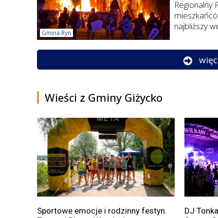
Regionalny P
mieszkańców
najbliższy w
Gmina Ryn
więc
Wieści z Gminy Giżycko
Sportowe emocje i rodzinny festyn.
DJ Tonka