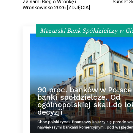
Za nami Bieg o Wronkę i
Sunset S
Wronkowisko 2026 [ZDJĘCIA]
Mazurski Bank Spółdzielczy w Gi
90 proc. banków w Polsce
banki spółdzielcze. Od
ogólnopolskiej skali do l
decyzji
Choć polski rynek finansowy kojarzy się przede ws
największymi bankami komercyjnymi, pod względem