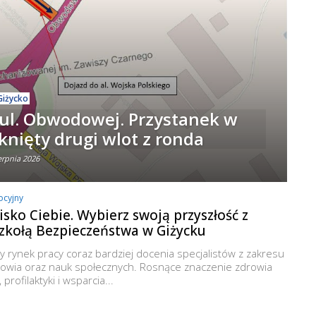
Giżycko
 ul. Obwodowej. Przystanek w
nięty drugi wlot z ronda
erpnia 2026
ocyjny
isko Ciebie. Wybierz swoją przyszłość z
zkołą Bezpieczeństwa w Giżycku
 rynek pracy coraz bardziej docenia specjalistów z zakresu
owia oraz nauk społecznych. Rosnące znaczenie zdrowia
profilaktyki i wsparcia...