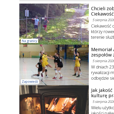
Chcieli zo
Ciekawość
5 sierpnia 202
Ciekawość o
którzy rower
terenie służ
Na granicy
Memoriał A
zespołów z
5 sierpnia 202
W dniach 23–
rywalizacji 
odbędzie się
Zapowiedź
Jak jakość
kulturę pr
5 sierpnia 202
Wielu użytk
jakości pal