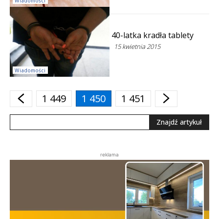
Wiadomości
40-latka kradła tablety
15 kwietnia 2015
Wiadomości
1 449
1 450
1 451
Znajdź artykuł
reklama