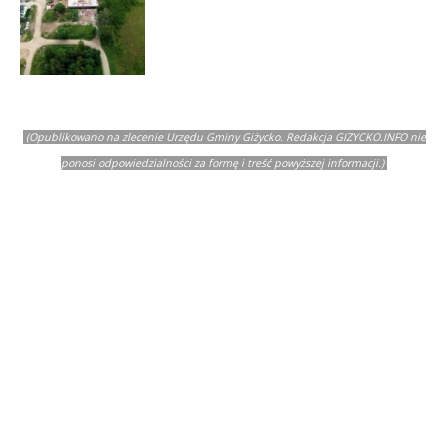
(Opublikowano na zlecenie Urzędu Gminy Giżycko. Redakcja GIZYCKO.INFO nie
ponosi odpowiedzialności za formę i treść powyższej informacji.)