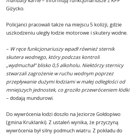
mandaty karne
– informują funkcjonariusze z KPP
Giżycko.
Policjanci pracowali także na miejscu 5 kolizji, gdzie
uszkodzeniu uległy łodzie motorowe i skutery wodne.
–
W ręce funkcjonariuszy wpadł również sternik
skutera wodnego, który podczas kontroli
„wydmuchał” blisko 0,5 alkoholu. Niektórzy sternicy
stwarzali zagrożenie w ruchu wodnym poprzez
przepływanie dużymi łodziami w małej odległości od
mniejszych jednostek, co groziło przewróceniem łódki
– dodają mundurowi.
Do wywrócenia łodzi doszło na Jeziorze Gołdopiwo
(gmina Kruklanki). Z ustaleń wynika, że przyczyną
wywrócenia był silny podmuch wiatru. Z pokładu do