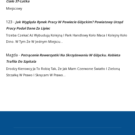
Ciało 37-Latka
Miejscowy
123
-
Jak Wygląda Rynek Pracy W Powiecie Giżyckim? Powiatowy Urząd
Pracy Podał Dane Za Lipiec
Trzeba Czekać Aż Wybudują Kolejną I Park Handlowy Koło Maca I Kolejny Koło
Dino. W Tym Że W Jednym Miejscu…
Magda
-
Potrącenie Rowerzystki Na Skrzyżowaniu W Giżycku. Kobieta
Trafiła Do Szpitala
Drodzy Kierowcy Ja To Robię Tak, Że Jak Mam Czerwone Światło I Zieloną
Strzałkę W Prawo I Skręcam W Prawo…