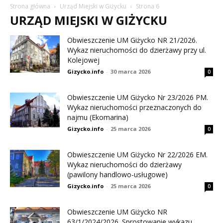
Strona główna
Urząd Miejski w Giżycku
Strona 6
URZĄD MIEJSKI W GIŻYCKU
Obwieszczenie UM Giżycko NR 21/2026.
Wykaz nieruchomości do dzierżawy przy ul.
Kolejowej
Gizycko.info
-
30 marca 2026
0
Obwieszczenie UM Giżycko Nr 23/2026 PM.
Wykaz nieruchomości przeznaczonych do
najmu (Ekomarina)
Gizycko.info
-
25 marca 2026
0
Obwieszczenie UM Giżycko Nr 22/2026 EM.
Wykaz nieruchomości do dzierżawy
(pawilony handlowo-usługowe)
Gizycko.info
-
25 marca 2026
0
Obwieszczenie UM Giżycko NR
63/1/2024/2026. Sprostowanie wykazu