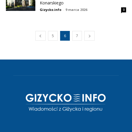
Konarskiego
Gizycko.info
-
9 marca 2026
0
5
6
7