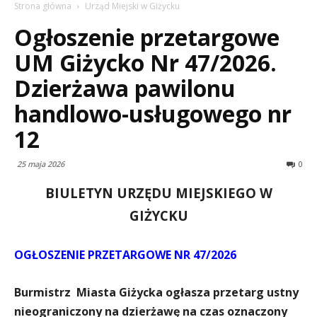
Strona główna
Urząd Miejski w Giżycku
Ogłoszenie przetargowe
UM Giżycko Nr 47/2026.
Dzierżawa pawilonu
handlowo-usługowego nr
12
25 maja 2026
0
BIULETYN URZĘDU MIEJSKIEGO W
GIŻYCKU
OGŁOSZENIE PRZETARGOWE NR 47/2026
Burmistrz Miasta Giżycka
ogłasza przetarg ustny
nieograniczony na dzierżawę na czas oznaczony