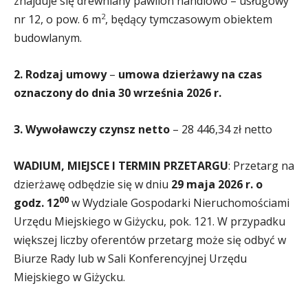
znajduje się drewniany pawilon handlowo – usługowy
2
nr 12, o pow. 6 m
, będący tymczasowym obiektem
budowlanym.
2. Rodzaj umowy
–
umowa dzierżawy na czas
oznaczony
do dnia 30 września 2026 r.
3. Wywoławczy czynsz netto
– 28 446,34 zł netto
WADIUM, MIEJSCE I TERMIN PRZETARGU
: Przetarg na
dzierżawę odbędzie się w dniu
29 maja 2026 r. o
00
godz. 12
w Wydziale Gospodarki Nieruchomościami
Urzędu Miejskiego w Giżycku, pok. 121. W przypadku
większej liczby oferentów przetarg może się odbyć w
Biurze Rady lub w Sali Konferencyjnej Urzędu
Miejskiego w Giżycku.