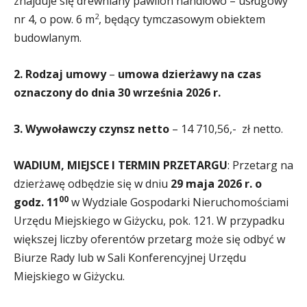
znajduje się drewniany pawilon handlowo – usługowy
2
nr 4, o pow. 6 m
, będący tymczasowym obiektem
budowlanym.
2. Rodzaj umowy
–
umowa dzierżawy na czas
oznaczony
do dnia 30 września 2026 r.
3. Wywoławczy czynsz netto
– 14 710,56,- zł netto.
WADIUM, MIEJSCE I TERMIN PRZETARGU
: Przetarg na
dzierżawę odbędzie się w dniu
29 maja 2026 r. o
00
godz. 11
w Wydziale Gospodarki Nieruchomościami
Urzędu Miejskiego w Giżycku, pok. 121. W przypadku
większej liczby oferentów przetarg może się odbyć w
Biurze Rady lub w Sali Konferencyjnej Urzędu
Miejskiego w Giżycku.