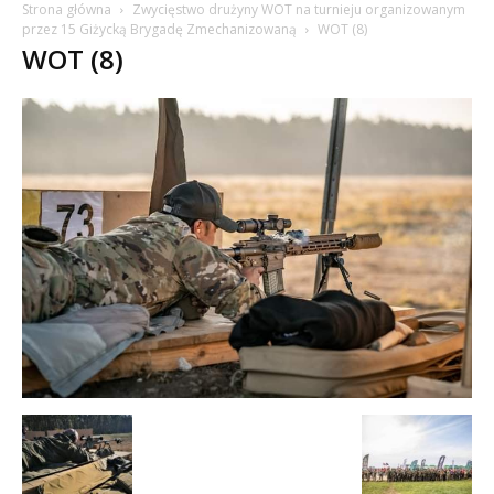
Strona główna
Zwycięstwo drużyny WOT na turnieju organizowanym
przez 15 Giżycką Brygadę Zmechanizowaną
WOT (8)
WOT (8)