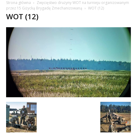
Strona główna
Zwycięstwo drużyny WOT na turnieju organizowanym
przez 15 Giżycką Brygadę Zmechanizowaną
WOT (12)
WOT (12)