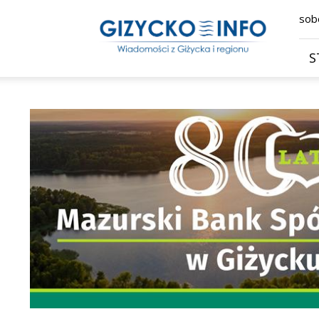
Giżycko.info
sobo
–
wiadomości
z
S
Giżycka,
Giżycka
Gazeta
Internetowa