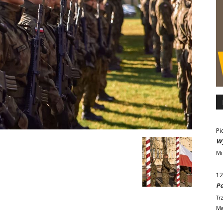
Pi
Wy
Mi
12
Po
Tr
Ma