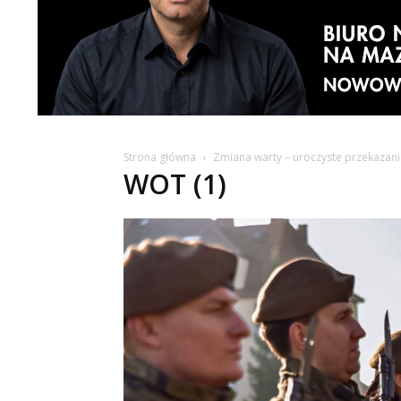
Strona główna
Zmiana warty – uroczyste przekazani
WOT (1)