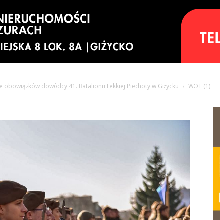
e obowiązków dowódcy 41. Batalionu Lekkiej Piechoty w Giżycku
WOT (1)