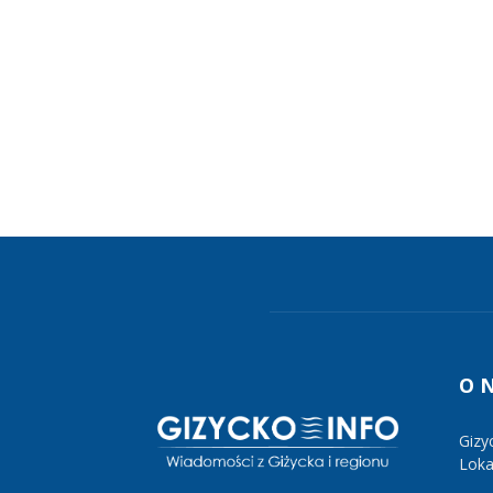
O 
Gizy
Lokal