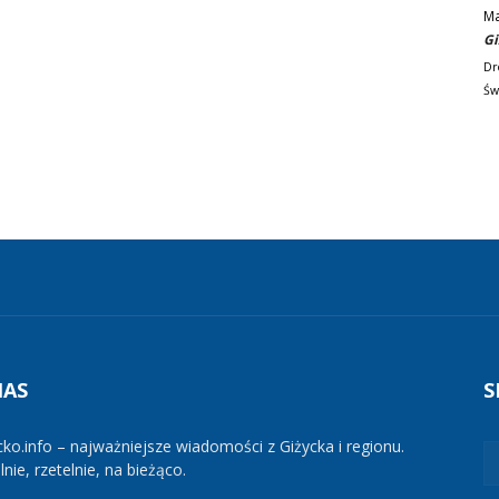
M
Gi
Dr
Św
NAS
S
cko.info – najważniejsze wiadomości z Giżycka i regionu.
nie, rzetelnie, na bieżąco.