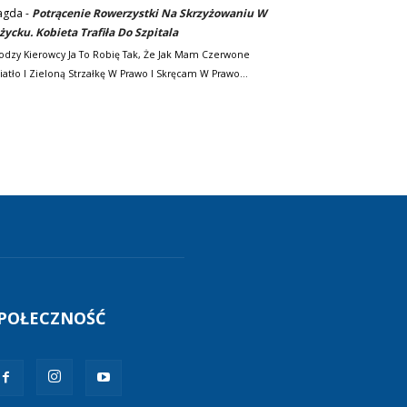
agda
-
Potrącenie Rowerzystki Na Skrzyżowaniu W
życku. Kobieta Trafiła Do Szpitala
odzy Kierowcy Ja To Robię Tak, Że Jak Mam Czerwone
iatło I Zieloną Strzałkę W Prawo I Skręcam W Prawo…
POŁECZNOŚĆ