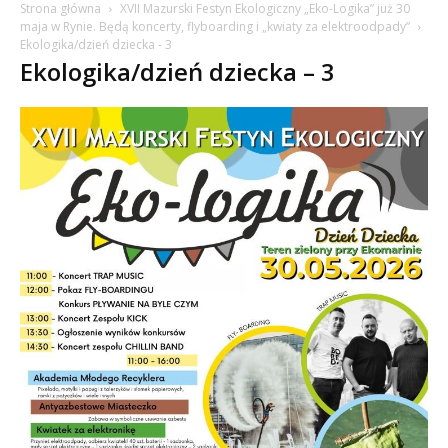
Strona główna
XVII Mazurski Festyn Ekologiczny „Eko-Logika” już 30
maja w Rynie. Będą koncerty, flyboarding i „kwiaty za elektroodpady”
Ekologika/dzień dziecka - 3
Ekologika/dzień dziecka – 3