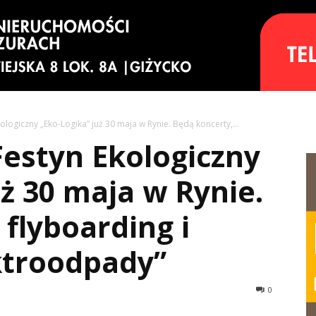
kologiczny „Eko-Logika” już 30 maja w Rynie. Będą koncerty,...
Festyn Ekologiczny
uż 30 maja w Rynie.
 flyboarding i
ktroodpady”
0