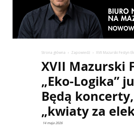
Strona główna
Zapowiedź
XVII Mazurski Festyn E
XVII Mazurski 
„Eko-Logika” j
Będą koncerty,
„kwiaty za ele
14 maja 2026