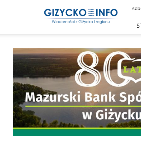
Giżycko.info
sobo
–
wiadomości
z
S
Giżycka,
Giżycka
Gazeta
Internetowa