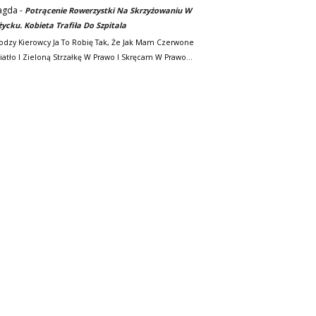
agda
-
Potrącenie Rowerzystki Na Skrzyżowaniu W
życku. Kobieta Trafiła Do Szpitala
odzy Kierowcy Ja To Robię Tak, Że Jak Mam Czerwone
iatło I Zieloną Strzałkę W Prawo I Skręcam W Prawo…