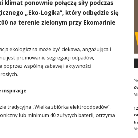
i klimat ponownie połączą siły podczas
icznego „Eko-Logika”, który odbędzie się
:00 na terenie zielonym przy Ekomarinie
acja ekologiczna może być ciekawa, angażująca i
stynu jest promowanie segregacji odpadów,
lne poprzez wspólną zabawę i aktywności
rosłych.
Pi
Od
 inspiracje
Mi
zie tradycyjna „Wielka zbiórka elektroodpadów”.
12
troniczny lub minimum 40 zużytych baterii, otrzyma
Po
Tr
Ma