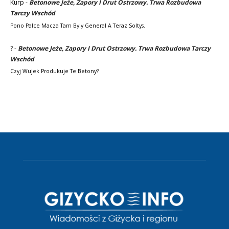
Kurp
-
Betonowe Jeże, Zapory I Drut Ostrzowy. Trwa Rozbudowa
Tarczy Wschód
Pono Palce Macza Tam Byly General A Teraz Soltys.
?
-
Betonowe Jeże, Zapory I Drut Ostrzowy. Trwa Rozbudowa Tarczy
Wschód
Czyj Wujek Produkuje Te Betony?