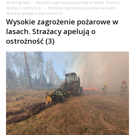
Strona główna
Wysokie zagrożenie pożarowe w lasach. Strażacy
apelują o ostrożność
Wysokie zagrożenie pożarowe w lasach.
Strażacy apelują o ostrożność (3)
Wysokie zagrożenie pożarowe w
lasach. Strażacy apelują o
ostrożność (3)