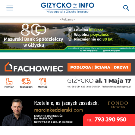
-Reklama-