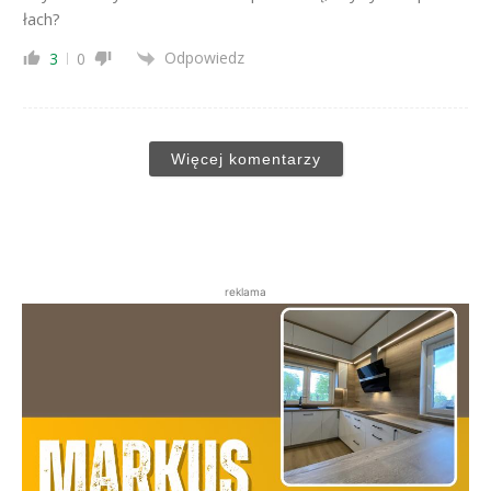
łach?
Odpowiedz
3
0
Więcej komentarzy
reklama