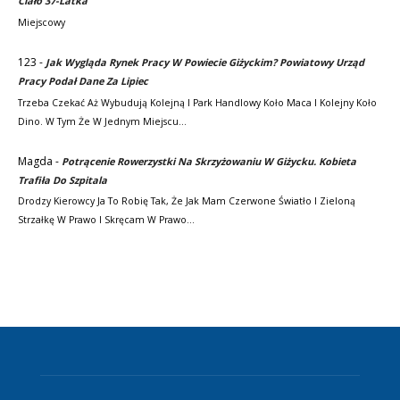
Ciało 37-Latka
Miejscowy
123
-
Jak Wygląda Rynek Pracy W Powiecie Giżyckim? Powiatowy Urząd
Pracy Podał Dane Za Lipiec
Trzeba Czekać Aż Wybudują Kolejną I Park Handlowy Koło Maca I Kolejny Koło
Dino. W Tym Że W Jednym Miejscu…
Magda
-
Potrącenie Rowerzystki Na Skrzyżowaniu W Giżycku. Kobieta
Trafiła Do Szpitala
Drodzy Kierowcy Ja To Robię Tak, Że Jak Mam Czerwone Światło I Zieloną
Strzałkę W Prawo I Skręcam W Prawo…