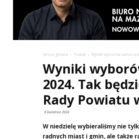
Strona główna
Powiat
Wyniki wyborów samorządo
Wyniki wybor
2024. Tak będz
Rady Powiatu 
8 kwietnia 2024
W niedzielę wybieraliśmy nie ty
radnych miast i gmin, ale także