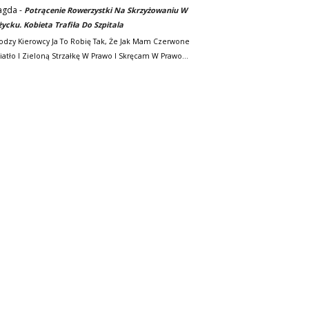
agda
-
Potrącenie Rowerzystki Na Skrzyżowaniu W
życku. Kobieta Trafiła Do Szpitala
odzy Kierowcy Ja To Robię Tak, Że Jak Mam Czerwone
iatło I Zieloną Strzałkę W Prawo I Skręcam W Prawo…