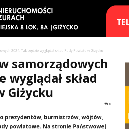
wych 2024. Tak będzie wyglądał skład Rady Powiatu w Giżycku
ów samorządowych
ie wyglądał skład
w Giżycku
0
lko prezydentów, burmistrzów, wójtów,
 rady powiatowe. Na stronie Państwowej