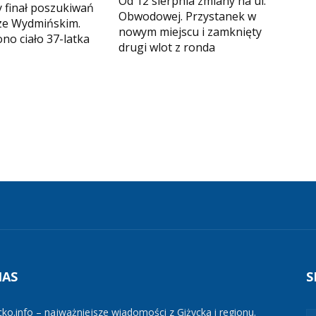
Od 12 sierpnia zmiany na ul.
 finał poszukiwań
Obwodowej. Przystanek w
rze Wydmińskim.
nowym miejscu i zamknięty
no ciało 37-latka
drugi wlot z ronda
NAS
S
cko.info – najważniejsze wiadomości z Giżycka i regionu.