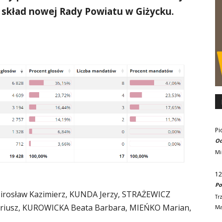
 skład nowej Rady Powiatu w Giżycku.
Pi
Od
Mi
12
Po
osław Kazimierz, KUNDA Jerzy, STRAŻEWICZ
Tr
riusz, KUROWICKA Beata Barbara, MIEŃKO Marian,
Ma