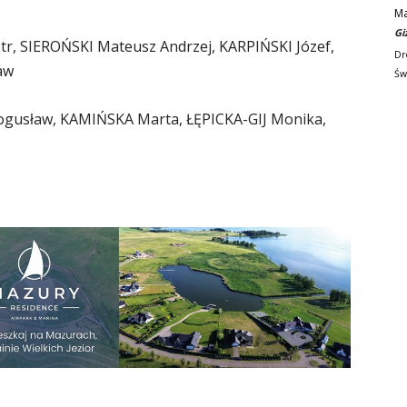
M
Gi
tr, SIEROŃSKI Mateusz Andrzej, KARPIŃSKI Józef,
Dr
aw
Św
usław, KAMIŃSKA Marta, ŁĘPICKA-GIJ Monika,