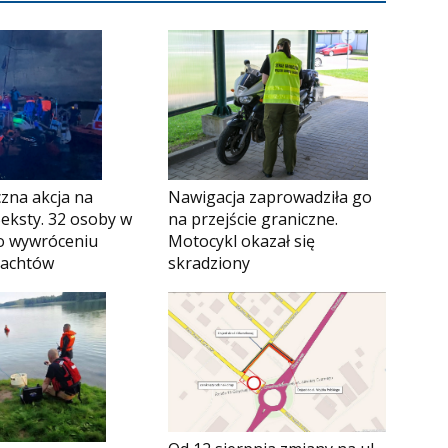
Nawigacja zaprowadziła go
zna akcja na
na przejście graniczne.
Seksty. 32 osoby w
Motocykl okazał się
o wywróceniu
skradziony
jachtów