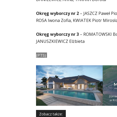
Okręg wyborczy nr 2
– JASZCZ Paweł Pio
ROSA Iwona Zofia, KWIATEK Piotr Mirosł
Okręg wyborczy nr 3
– ROMATOWSKI Bog
JANUSZKIEWICZ Elżbieta
(PTS)
Zobacz także: