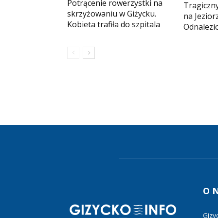
Potrącenie rowerzystki na
Tragiczny
skrzyżowaniu w Giżycku.
na Jezio
Kobieta trafiła do szpitala
Odnalezio
O 
Gizy