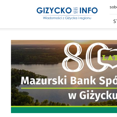
Giżycko.info
sobo
–
wiadomości
z
S
Giżycka,
Giżycka
Gazeta
Internetowa