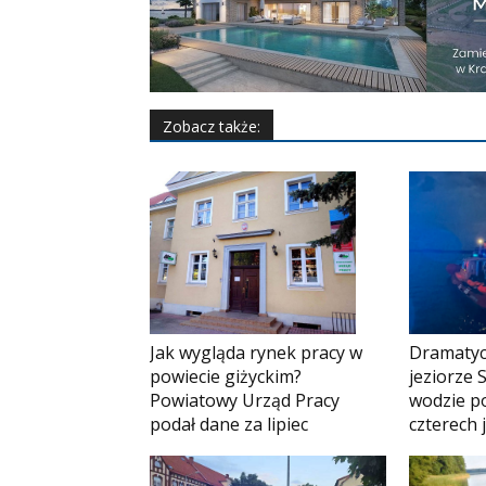
Zobacz także:
Jak wygląda rynek pracy w
Dramatyc
powiecie giżyckim?
jeziorze 
Powiatowy Urząd Pracy
wodzie p
podał dane za lipiec
czterech 