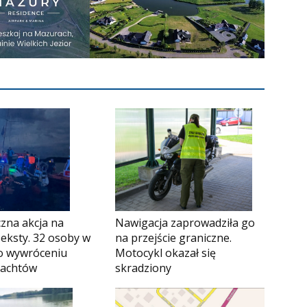
Nawigacja zaprowadziła go
zna akcja na
na przejście graniczne.
Seksty. 32 osoby w
Motocykl okazał się
o wywróceniu
skradziony
jachtów