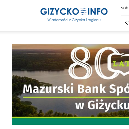
Giżycko.info
sobo
–
wiadomości
z
S
Giżycka,
Giżycka
Gazeta
Internetowa