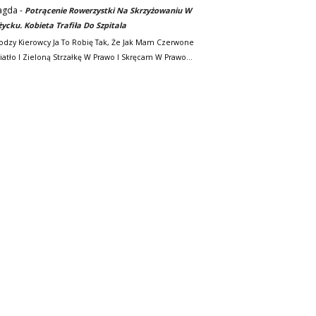
agda
-
Potrącenie Rowerzystki Na Skrzyżowaniu W
życku. Kobieta Trafiła Do Szpitala
odzy Kierowcy Ja To Robię Tak, Że Jak Mam Czerwone
iatło I Zieloną Strzałkę W Prawo I Skręcam W Prawo…