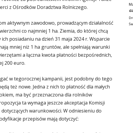
M
erci z Ośrodków Doradztwa Rolniczego.
Gi
Dr
ikom aktywnym zawodowo, prowadzącym działalność
Św
ierzchni co najmniej 1 ha. Ziemia, do której chcą
ich posiadaniu na dzień 31 maja 2024 r. Wsparcie
ją mniej niż 1 ha gruntów, ale spełniają warunki
ierzętami a łączna kwota płatności bezpośrednich,
ej 200 euro.
egać w tegorocznej kampanii, jest podobny do tego
dą też nowe. Jedna z nich to płatność dla małych
okiem, ma być przeznaczona dla rolników
ropozycja ta wymaga jeszcze akceptacja Komisji
h dotyczących warunkowości. W odniesieniu do
dyfikacje przepisów mają dotyczyć: