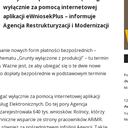
wyłącznie za pomocą internetowej
aplikacji eWniosekPlus – informuje
Agencja Restrukturyzacji i Modernizacji
nanie nowych form płatności bezpośrednich –
hematu „Grunty wyłączone z produkcji” – tu termin
a. Ważne jest, że aby ubiegać się o te dwie nowe
k o dopłaty bezpośrednie w podstawowym terminie
Pi
Od
Mi
gać wyłącznie za pomocą internetowej aplikacji
12
ług Elektronicznych. Do tej pory Agencja
Po
 zarejestrowała 640 tys. wniosków. Rolnicy, którzy
Tr
chniczne wsparcie ze strony pracowników ARiMR.
Ma
również za pośrednictwem infolinii Agencji. Także