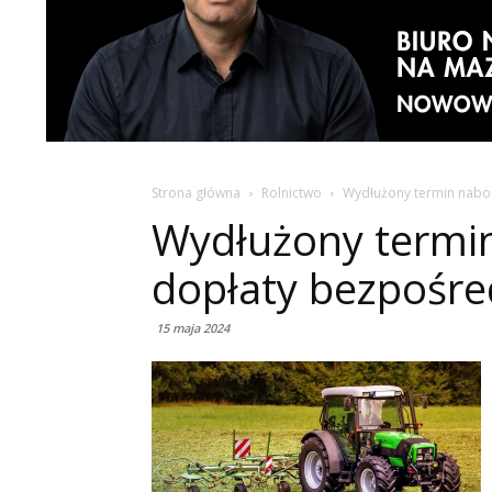
Strona główna
Rolnictwo
Wydłużony termin nabo
Wydłużony termi
dopłaty bezpośre
15 maja 2024