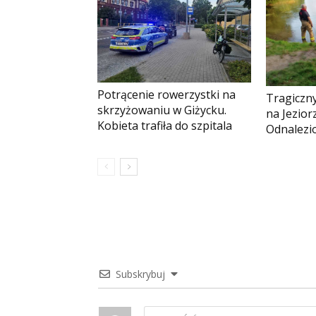
Potrącenie rowerzystki na
Tragiczny
skrzyżowaniu w Giżycku.
na Jezio
Kobieta trafiła do szpitala
Odnalezio
Subskrybuj