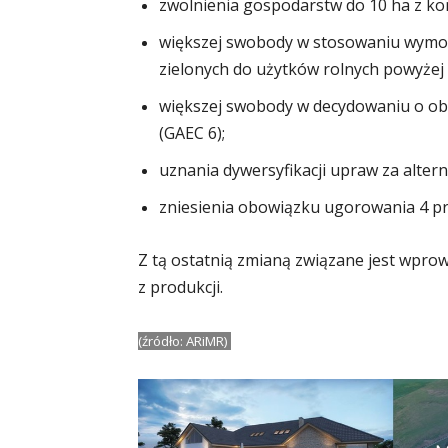
zwolnienia gospodarstw do 10 ha z kont
większej swobody w stosowaniu wymo
zielonych do użytków rolnych powyżej 
większej swobody w decydowaniu o o
(GAEC 6);
uznania dywersyfikacji upraw za alter
zniesienia obowiązku ugorowania 4 pr
Z tą ostatnią zmianą związane jest wpr
z produkcji.
(źródło: ARiMR)