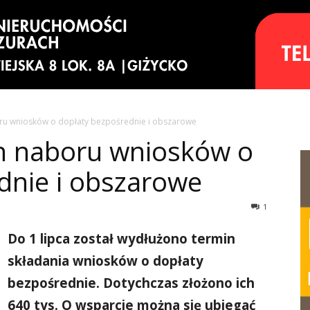
ru wniosków o dopłaty bezpośrednie i obszarowe
n naboru wniosków o
dnie i obszarowe
1
Do 1 lipca został wydłużono termin
składania wniosków o dopłaty
bezpośrednie. Dotychczas złożono ich
640 tys. O wsparcie można się ubiegać