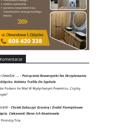
Komentarze
 Uwadze ....
-
Potrącenie Rowerzystki Na Skrzyżowaniu
Giżycku. Kobieta Trafiła Do Szpitala
.nie Podano Ile Mial W Wydychanym Powietrzu ,czyzby
ojak?
ncent
-
Chcieli Zobaczyć Granicę I Zrobić Pamiątkowe
jęcia. Ciekawość Słono Ich Kosztowała
 Pinindzy Trza .