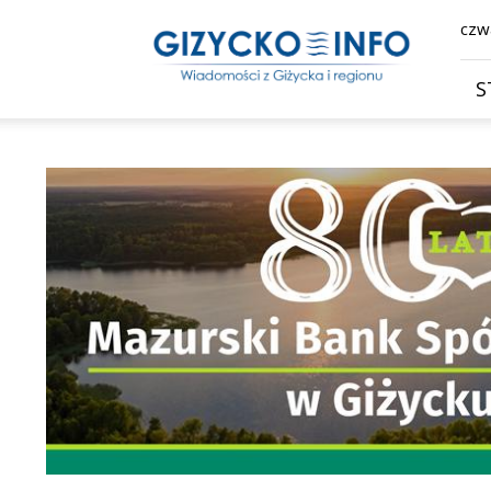
Giżycko.info
czwa
–
wiadomości
z
S
Giżycka,
Giżycka
Gazeta
Internetowa