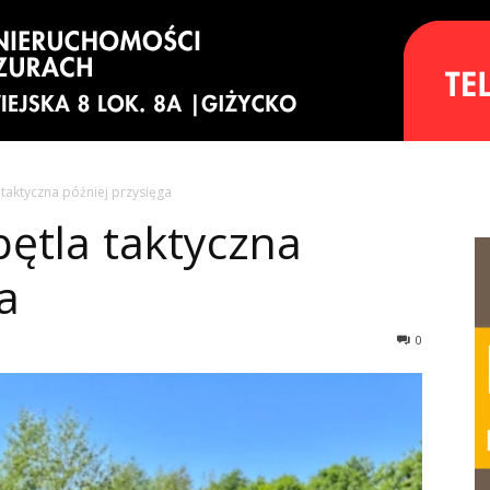
taktyczna później przysięga
ętla taktyczna
a
0