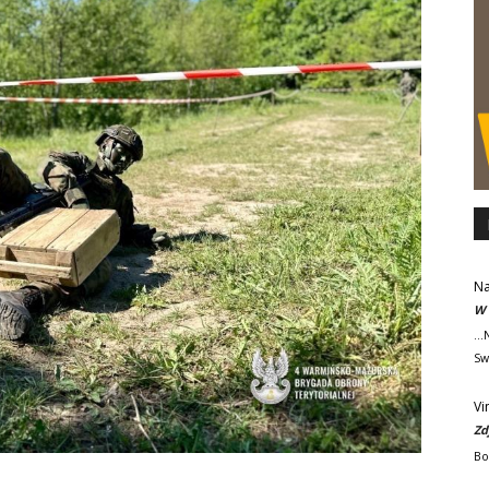
Na
W 
..
Sw
Vi
Zd
Bo