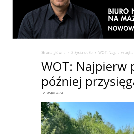
Strona główna
Z życia służb
WOT: Najpierw pętla 
WOT: Najpierw p
później przysięg
23 maja 2024