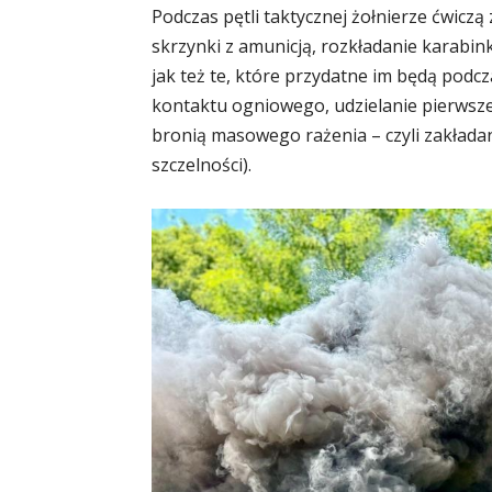
Podczas pętli taktycznej żołnierze ćwic
skrzynki z amunicją, rozkładanie karabink
jak też te, które przydatne im będą podc
kontaktu ogniowego, udzielanie pierwsze
bronią masowego rażenia – czyli zakładan
szczelności).