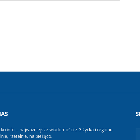
NAS
S
cko.info – najważniejsze wiadomości z Giżycka i regionu.
nie, rzetelnie, na bieżąco.