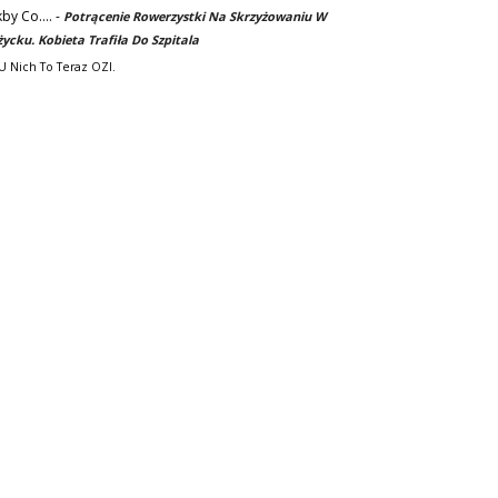
kby Co....
-
Potrącenie Rowerzystki Na Skrzyżowaniu W
życku. Kobieta Trafiła Do Szpitala
. U Nich To Teraz OZI.