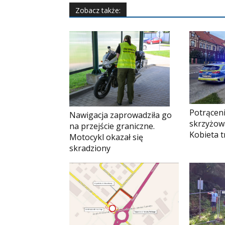
Zobacz także:
Potrąceni
Nawigacja zaprowadziła go
skrzyżow
na przejście graniczne.
Kobieta tr
Motocykl okazał się
skradziony