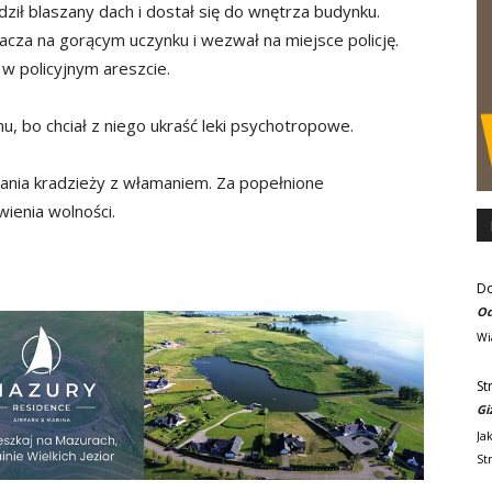
dził blaszany dach i dostał się do wnętrza budynku.
acza na gorącym uczynku i wezwał na miejsce policję.
 w policyjnym areszcie.
, bo chciał z niego ukraść leki psychotropowe.
ania kradzieży z włamaniem. Za popełnione
ienia wolności.
D
Od
Wi
St
Gi
Ja
St