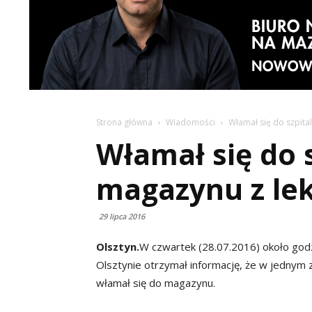
Strona główna
Wiadomości
Włamał się do szpit
Włamał się do 
magazynu z le
29 lipca 2016
Olsztyn.
W czwartek (28.07.2016) około godz.
Olsztynie otrzymał informację, że w jednym z 
włamał się do magazynu.