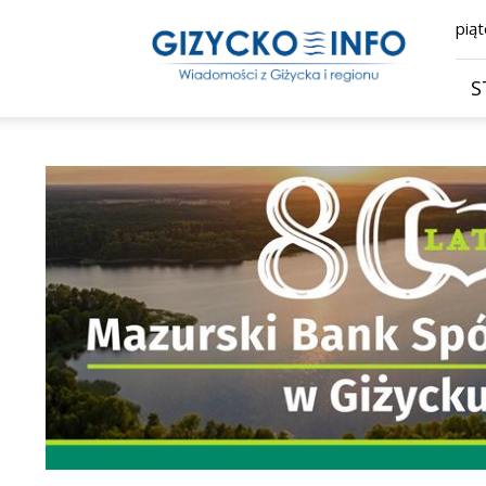
Giżycko.info
piąt
–
wiadomości
z
S
Giżycka,
Giżycka
Gazeta
Internetowa