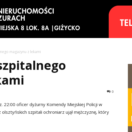
alnego magazynu z lekami
szpitalnego
kami
0
 22:00 oficer dyżurny Komendy Miejskiej Policji w
olsztyńskich szpitali ochroniarz ujął mężczyznę, który