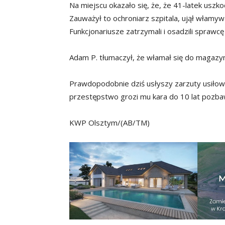
Na miejscu okazało się, że, że 41-latek uszko
Zauważył to ochroniarz szpitala, ujął włamyw
Funkcjonariusze zatrzymali i osadzili sprawcę
Adam P. tłumaczył, że włamał się do magazynu
Prawdopodobnie dziś usłyszy zarzuty usiłow
przestępstwo grozi mu kara do 10 lat pozbaw
KWP Olsztym/(AB/TM)