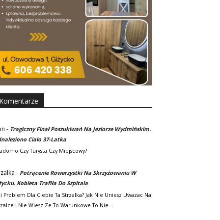
Komentarze
on
-
Tragiczny Finał Poszukiwań Na Jeziorze Wydmińskim.
naleziono Ciało 37-Latka
adomo Czy Turysta Czy Miejscowy?
rzalka
-
Potrącenie Rowerzystki Na Skrzyżowaniu W
życku. Kobieta Trafiła Do Szpitala
ki Problem Dla Ciebie Ta Strzalka? Jak Nie Uniesz Uwazac Na
rzalce I Nie Wiesz Ze To Warunkowe To Nie…