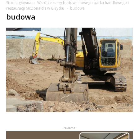
Strona główna
Wkrótce ruszy budowa nowego parku handlowego i
restauracji McDonald’s w Giżycku
budowa
budowa
reklama