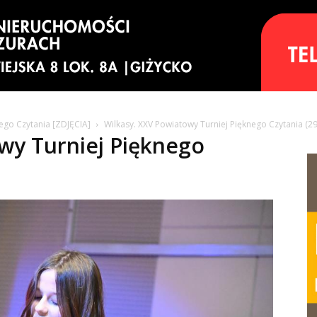
ego Czytania [ZDJĘCIA]
Wilkasy. XXV Powiatowy Turniej Pięknego Czytania (29
wy Turniej Pięknego