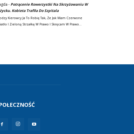
agda
-
Potrącenie Rowerzystki Na Skrzyżowaniu W
życku. Kobieta Trafiła Do Szpitala
odzy Kierowcy Ja To Robię Tak, Że Jak Mam Czerwone
iatło I Zieloną Strzałkę W Prawo I Skręcam W Prawo…
POŁECZNOŚĆ