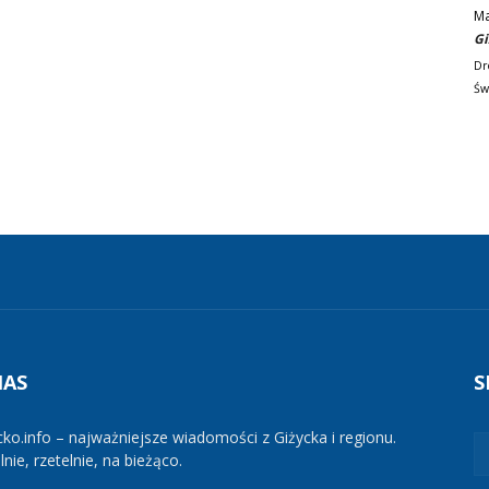
M
Gi
Dr
Św
NAS
S
cko.info – najważniejsze wiadomości z Giżycka i regionu.
nie, rzetelnie, na bieżąco.