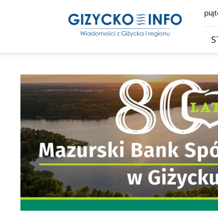
Giżycko.info
piąt
–
wiadomości
z
S
Giżycka,
Giżycka
Gazeta
Internetowa