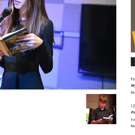
Pi
Wy
Mi
12
Po
Tr
Ma