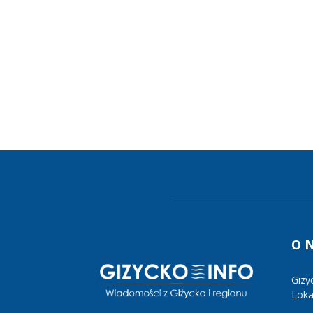
O 
Gizy
Lokal