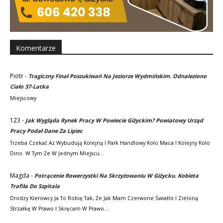
Komentarze
Piotr
-
Tragiczny Finał Poszukiwań Na Jeziorze Wydmińskim. Odnaleziono
Ciało 37-Latka
Miejscowy
123
-
Jak Wygląda Rynek Pracy W Powiecie Giżyckim? Powiatowy Urząd
Pracy Podał Dane Za Lipiec
Trzeba Czekać Aż Wybudują Kolejną I Park Handlowy Koło Maca I Kolejny Koło
Dino. W Tym Że W Jednym Miejscu…
Magda
-
Potrącenie Rowerzystki Na Skrzyżowaniu W Giżycku. Kobieta
Trafiła Do Szpitala
Drodzy Kierowcy Ja To Robię Tak, Że Jak Mam Czerwone Światło I Zieloną
Strzałkę W Prawo I Skręcam W Prawo…