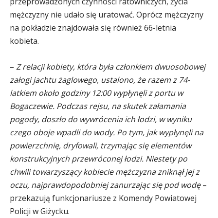
przeprowadzonych czynności ratowniczych, życia
mężczyzny nie udało się uratować. Oprócz mężczyzny
na pokładzie znajdowała się również 66-letnia
kobieta.
–
Z relacji kobiety, która była członkiem dwuosobowej
załogi jachtu żaglowego, ustalono, że razem z 74-
latkiem około godziny 12:00 wypłynęli z portu w
Bogaczewie. Podczas rejsu, na skutek załamania
pogody, doszło do wywrócenia ich łodzi, w wyniku
czego oboje wpadli do wody. Po tym, jak wypłynęli na
powierzchnię, dryfowali, trzymając się elementów
konstrukcyjnych przewróconej łodzi. Niestety po
chwili towarzyszący kobiecie mężczyzna zniknął jej z
oczu, najprawdopodobniej zanurzając się pod wodę
–
przekazują funkcjonariusze z Komendy Powiatowej
Policji w Giżycku.