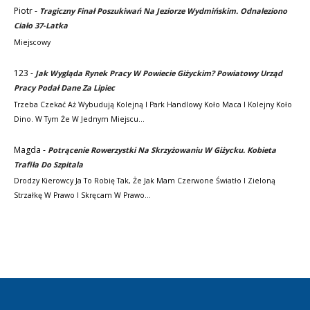
Piotr
-
Tragiczny Finał Poszukiwań Na Jeziorze Wydmińskim. Odnaleziono
Ciało 37-Latka
Miejscowy
123
-
Jak Wygląda Rynek Pracy W Powiecie Giżyckim? Powiatowy Urząd
Pracy Podał Dane Za Lipiec
Trzeba Czekać Aż Wybudują Kolejną I Park Handlowy Koło Maca I Kolejny Koło
Dino. W Tym Że W Jednym Miejscu…
Magda
-
Potrącenie Rowerzystki Na Skrzyżowaniu W Giżycku. Kobieta
Trafiła Do Szpitala
Drodzy Kierowcy Ja To Robię Tak, Że Jak Mam Czerwone Światło I Zieloną
Strzałkę W Prawo I Skręcam W Prawo…