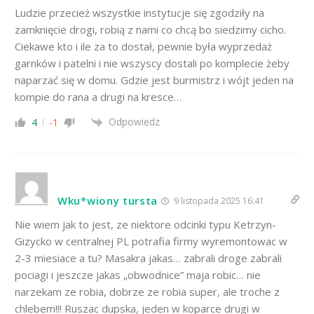
Ludzie przecież wszystkie instytucje się zgodziły na
zamknięcie drogi, robią z nami co chcą bo siedzimy cicho.
Ciekawe kto i ile za to dostał, pewnie była wyprzedaż
garnków i patelni i nie wszyscy dostali po komplecie żeby
naparzać się w domu. Gdzie jest burmistrz i wójt jeden na
kompie do rana a drugi na kresce…
Odpowiedz
4
-1
Wku*wiony tursta
9 listopada 2025 16:41
Nie wiem jak to jest, ze niektore odcinki typu Ketrzyn-
Gizycko w centralnej PL potrafia firmy wyremontowac w
2-3 miesiace a tu? Masakra jakas… zabrali droge zabrali
pociagi i jeszcze jakas „obwodnice” maja robic… nie
narzekam ze robia, dobrze ze robia super, ale troche z
chlebem!!! Ruszac dupska, jeden w koparce drugi w