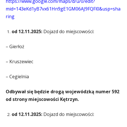
https://www.google.com/maps/d/u/0/edit?
mid=143eKd1yB7vx61Hn9gE1GM06AJ9FQFl0&usp=sha
ring
od 12.11.2025:
Dojazd do miejscowości:
– Gierłoż
– Kruszewiec
– Cegielnia
Odbywał się będzie drogą wojewódzką numer 592
od strony miejscowości Kętrzyn.
od 12.11.2025:
Dojazd do miejscowości: