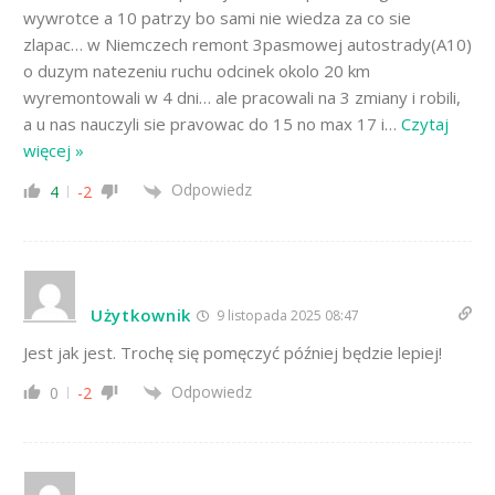
wywrotce a 10 patrzy bo sami nie wiedza za co sie
zlapac… w Niemczech remont 3pasmowej autostrady(A10)
o duzym natezeniu ruchu odcinek okolo 20 km
wyremontowali w 4 dni… ale pracowali na 3 zmiany i robili,
a u nas nauczyli sie pravowac do 15 no max 17 i
…
Czytaj
więcej »
Odpowiedz
4
-2
Użytkownik
9 listopada 2025 08:47
Jest jak jest. Trochę się pomęczyć później będzie lepiej!
Odpowiedz
0
-2