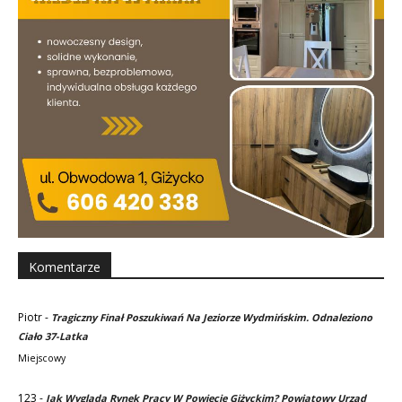
Komentarze
Piotr
-
Tragiczny Finał Poszukiwań Na Jeziorze Wydmińskim. Odnaleziono
Ciało 37-Latka
Miejscowy
123
-
Jak Wygląda Rynek Pracy W Powiecie Giżyckim? Powiatowy Urząd