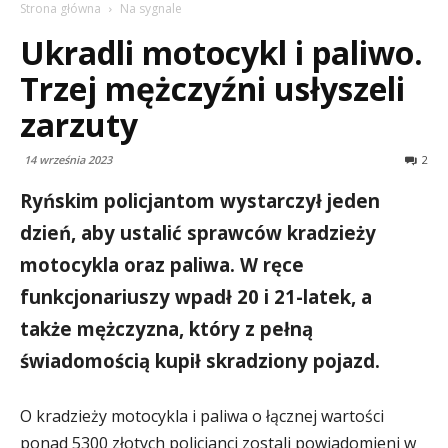
Strona główna
Na sygnale
Ukradli motocykl i paliwo.
Trzej mężczyźni usłyszeli
zarzuty
14 września 2023
2
Ryńskim policjantom wystarczył jeden
dzień, aby ustalić sprawców kradzieży
motocykla oraz paliwa. W ręce
funkcjonariuszy wpadł 20 i 21-latek, a
także mężczyzna, który z pełną
świadomością kupił skradziony pojazd.
O kradzieży motocykla i paliwa o łącznej wartości
ponad 5300 złotych policjanci zostali powiadomieni w