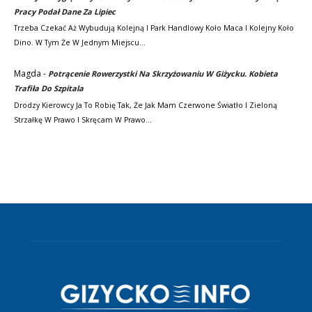
Pracy Podał Dane Za Lipiec
Trzeba Czekać Aż Wybudują Kolejną I Park Handlowy Koło Maca I Kolejny Koło
Dino. W Tym Że W Jednym Miejscu…
Magda
-
Potrącenie Rowerzystki Na Skrzyżowaniu W Giżycku. Kobieta
Trafiła Do Szpitala
Drodzy Kierowcy Ja To Robię Tak, Że Jak Mam Czerwone Światło I Zieloną
Strzałkę W Prawo I Skręcam W Prawo…