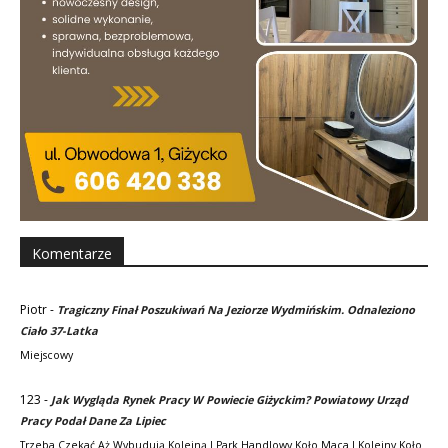
Komentarze
Piotr
-
Tragiczny Finał Poszukiwań Na Jeziorze Wydmińskim. Odnaleziono
Ciało 37-Latka
Miejscowy
123
-
Jak Wygląda Rynek Pracy W Powiecie Giżyckim? Powiatowy Urząd
Pracy Podał Dane Za Lipiec
Trzeba Czekać Aż Wybudują Kolejną I Park Handlowy Koło Maca I Kolejny Koło