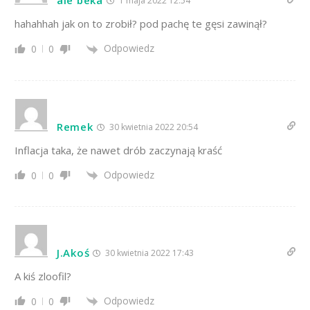
ale beka
1 maja 2022 12:54
hahahhah jak on to zrobił? pod pachę te gęsi zawinął?
Odpowiedz
0
0
Remek
30 kwietnia 2022 20:54
Inflacja taka, że nawet drób zaczynają kraść
Odpowiedz
0
0
J.Akoś
30 kwietnia 2022 17:43
A kiś zloofil?
Odpowiedz
0
0