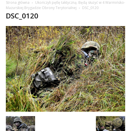
Strona główna
Ukończyli pętlę taktyczną. Będą służyć w 4 Warmińsko-
Mazurskiej Brygadzie Obrony Terytorialnej
DSC_0120
DSC_0120