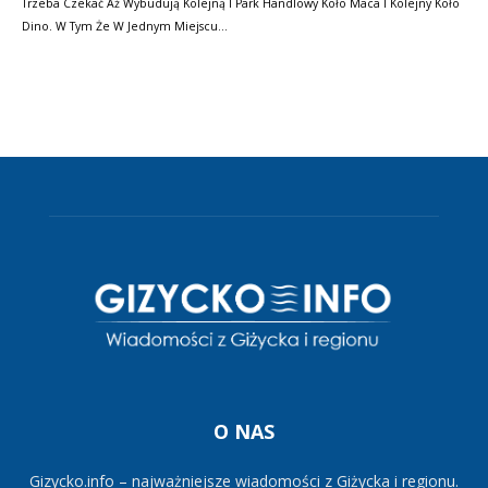
Trzeba Czekać Aż Wybudują Kolejną I Park Handlowy Koło Maca I Kolejny Koło
Dino. W Tym Że W Jednym Miejscu…
O NAS
Gizycko.info – najważniejsze wiadomości z Giżycka i regionu.