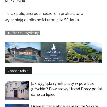
KPP Giżycko.
Teraz policjanci pod nadzorem prokuratora
wyjaśniają okoliczności utonięcia 50-latka.
(PTS, fot. OSP Wydminy)
Zobacz także:
Jak wygląda rynek pracy w powiecie
giżyckim? Powiatowy Urząd Pracy podał
dane za lipiec
Dramatyczna akcja na jeziorze Seksty.