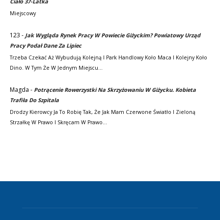
Ciało 37-Latka
Miejscowy
123
-
Jak Wygląda Rynek Pracy W Powiecie Giżyckim? Powiatowy Urząd
Pracy Podał Dane Za Lipiec
Trzeba Czekać Aż Wybudują Kolejną I Park Handlowy Koło Maca I Kolejny Koło
Dino. W Tym Że W Jednym Miejscu…
Magda
-
Potrącenie Rowerzystki Na Skrzyżowaniu W Giżycku. Kobieta
Trafiła Do Szpitala
Drodzy Kierowcy Ja To Robię Tak, Że Jak Mam Czerwone Światło I Zieloną
Strzałkę W Prawo I Skręcam W Prawo…