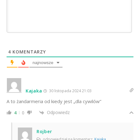
4
KOMENTARZY
najnowsze
Kajaka
30 listopada 2024 21:03
A to żandarmeria od kiedy jest „dla cywilów”
Odpowiedz
4
0
Rojber
odpowiedział na komentarz
Kajaka