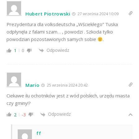
Hubert Piotrowski
27 września 2024 10:09
Prezydentura dla volksdeutscha „Wściekłego” Tuska
odpłynęła z falami szam… , powodzi . Szkoda tylko
powodzian pozostawionych samych sobie
.
Odpowiedz
1
0
Mario
25 września 2024 20:42
Ciekawe ilu ochotników jest z wód polskich, urzędu miasta
czy gminy!?
Odpowiedz
2
-3
ff