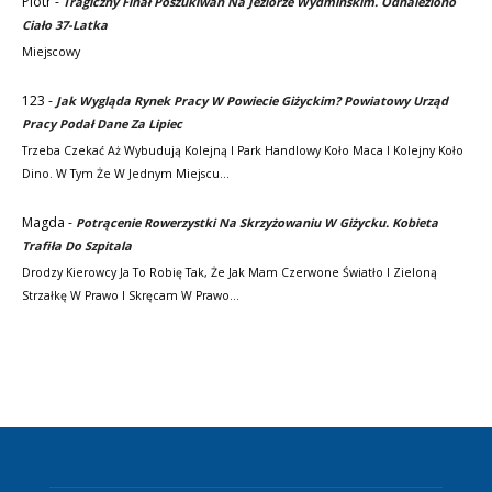
Piotr
-
Tragiczny Finał Poszukiwań Na Jeziorze Wydmińskim. Odnaleziono
Ciało 37-Latka
Miejscowy
123
-
Jak Wygląda Rynek Pracy W Powiecie Giżyckim? Powiatowy Urząd
Pracy Podał Dane Za Lipiec
Trzeba Czekać Aż Wybudują Kolejną I Park Handlowy Koło Maca I Kolejny Koło
Dino. W Tym Że W Jednym Miejscu…
Magda
-
Potrącenie Rowerzystki Na Skrzyżowaniu W Giżycku. Kobieta
Trafiła Do Szpitala
Drodzy Kierowcy Ja To Robię Tak, Że Jak Mam Czerwone Światło I Zieloną
Strzałkę W Prawo I Skręcam W Prawo…