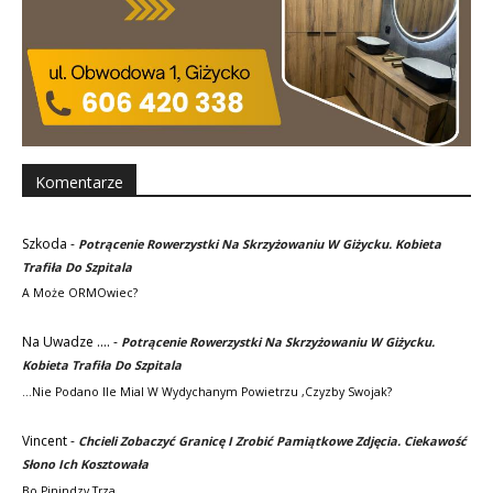
Komentarze
Szkoda
-
Potrącenie Rowerzystki Na Skrzyżowaniu W Giżycku. Kobieta
Trafiła Do Szpitala
A Może ORMOwiec?
Na Uwadze ....
-
Potrącenie Rowerzystki Na Skrzyżowaniu W Giżycku.
Kobieta Trafiła Do Szpitala
...nie Podano Ile Mial W Wydychanym Powietrzu ,czyzby Swojak?
Vincent
-
Chcieli Zobaczyć Granicę I Zrobić Pamiątkowe Zdjęcia. Ciekawość
Słono Ich Kosztowała
Bo Pinindzy Trza .