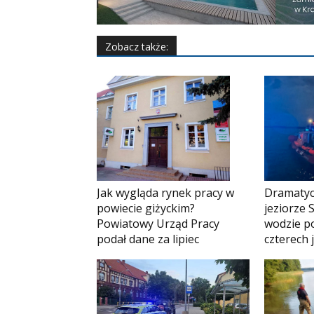
Zobacz także:
Jak wygląda rynek pracy w
Dramatyc
powiecie giżyckim?
jeziorze 
Powiatowy Urząd Pracy
wodzie p
podał dane za lipiec
czterech 