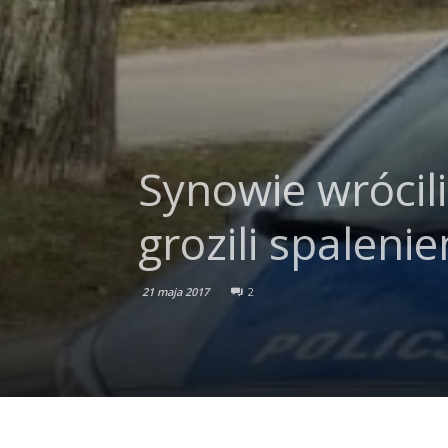
Synowie wrócili
grozili spalen
21 maja 2017
2