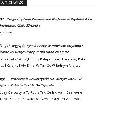
Komentarze
otr
-
Tragiczny Finał Poszukiwań Na Jeziorze Wydmińskim.
naleziono Ciało 37-Latka
ejscowy
3
-
Jak Wygląda Rynek Pracy W Powiecie Giżyckim?
wiatowy Urząd Pracy Podał Dane Za Lipiec
zeba Czekać Aż Wybudują Kolejną I Park Handlowy Koło
ca I Kolejny Koło Dino. W Tym Że W Jednym Miejscu…
agda
-
Potrącenie Rowerzystki Na Skrzyżowaniu W
życku. Kobieta Trafiła Do Szpitala
odzy Kierowcy Ja To Robię Tak, Że Jak Mam Czerwone
iatło I Zieloną Strzałkę W Prawo I Skręcam W Prawo…