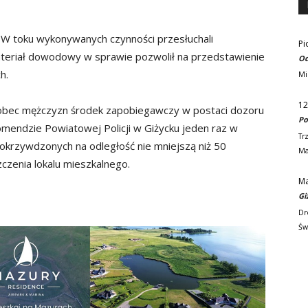
. W toku wykonywanych czynności przesłuchali
Pi
eriał dowodowy w sprawie pozwolił na przedstawienie
Od
h.
Mi
12
 wobec mężczyzn środek zapobiegawczy w postaci dozoru
Po
Komendzie Powiatowej Policji w Giżycku jeden raz w
Tr
 pokrzywdzonych na odległość nie mniejszą niż 50
Ma
czenia lokalu mieszkalnego.
M
Gi
Dr
Św