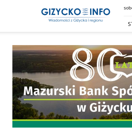
Giżycko.info
sobo
–
wiadomości
z
S
Giżycka,
Giżycka
Gazeta
Internetowa