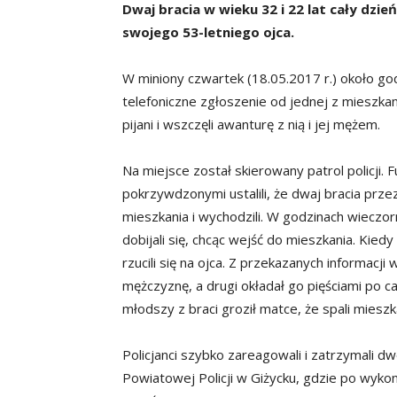
Dwaj bracia w wieku 32 i 22 lat cały dzień
swojego 53-letniego ojca.
W miniony czwartek (18.05.2017 r.) około go
telefoniczne zgłoszenie od jednej z mieszkan
pijani i wszczęli awanturę z nią i jej mężem.
Na miejsce został skierowany patrol policji. 
pokrzywdzonymi ustalili, że dwaj bracia przez
mieszkania i wychodzili. W godzinach wieczor
dobijali się, chcąc wejść do mieszkania. Kied
rzucili się na ojca. Z przekazanych informacj
mężczyznę, a drugi okładał go pięściami po ca
młodszy z braci groził matce, że spali mieszk
Policjanci szybko zareagowali i zatrzymali 
Powiatowej Policji w Giżycku, gdzie po wykona