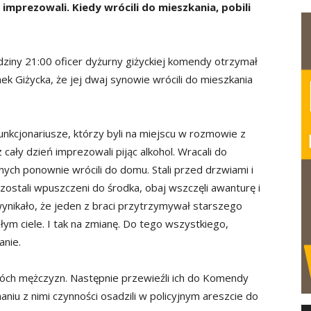
 imprezowali. Kiedy wrócili do mieszkania, pobili
dziny 21:00 oficer dyżurny giżyckiej komendy otrzymał
ek Giżycka, że jej dwaj synowie wrócili do mieszkania
Funkcjonariusze, którzy byli na miejscu w rozmowie z
 cały dzień imprezowali pijąc alkohol. Wracali do
nych ponownie wrócili do domu. Stali przed drzwiami i
y zostali wpuszczeni do środka, obaj wszczęli awanturę i
i wynikało, że jeden z braci przytrzymywał starszego
łym ciele. I tak na zmianę. Do tego wszystkiego,
anie.
dwóch mężczyzn. Następnie przewieźli ich do Komendy
niu z nimi czynności osadzili w policyjnym areszcie do