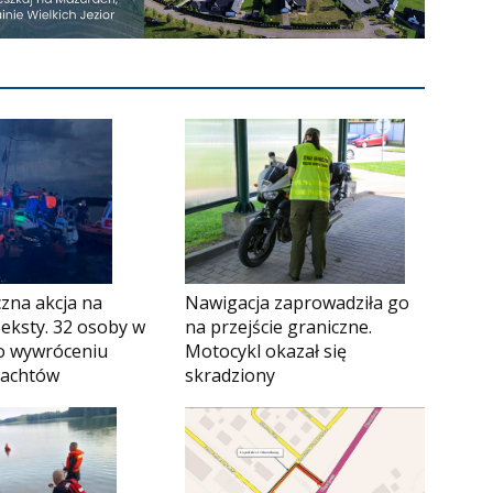
Nawigacja zaprowadziła go
zna akcja na
na przejście graniczne.
Seksty. 32 osoby w
Motocykl okazał się
o wywróceniu
skradziony
jachtów