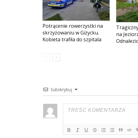
Potrącenie rowerzystki na
Tragiczny
skrzyżowaniu w Giżycku.
na Jezio
Kobieta trafiła do szpitala
Odnalezio
Subskrybuj