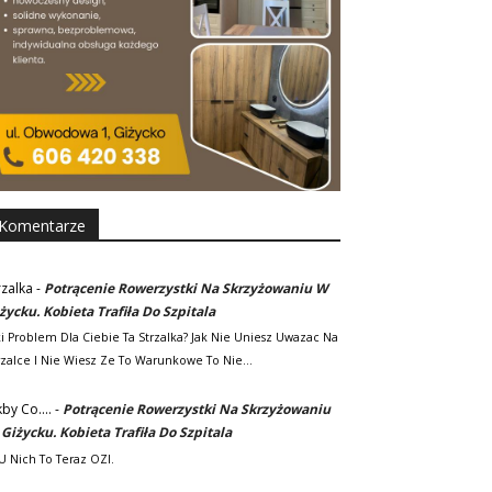
Komentarze
rzalka
-
Potrącenie Rowerzystki Na Skrzyżowaniu W
życku. Kobieta Trafiła Do Szpitala
ki Problem Dla Ciebie Ta Strzalka? Jak Nie Uniesz Uwazac Na
rzalce I Nie Wiesz Ze To Warunkowe To Nie…
kby Co....
-
Potrącenie Rowerzystki Na Skrzyżowaniu
Giżycku. Kobieta Trafiła Do Szpitala
. U Nich To Teraz OZI.