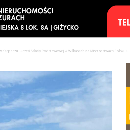
w Karpaczu. Uczeń Szkoły Podstawowej w Wilkasach na Mistrzostwach Polski