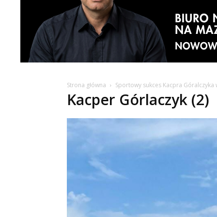
Strona główna
Sportowy sukces Kacpra Góralczyka 
Kacper Górlaczyk (2)