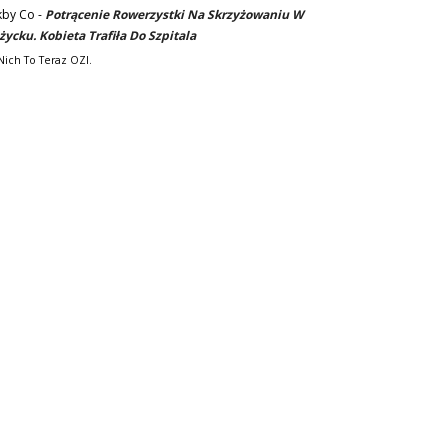
kby Co
-
Potrącenie Rowerzystki Na Skrzyżowaniu W
życku. Kobieta Trafiła Do Szpitala
Nich To Teraz OZI.