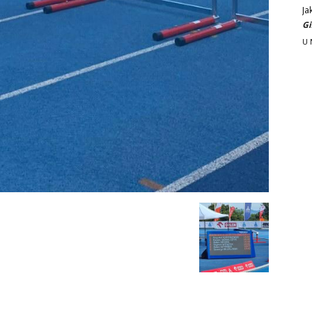
Ja
Gi
U 