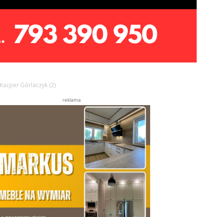
Kacper Górlaczyk (2)
reklama