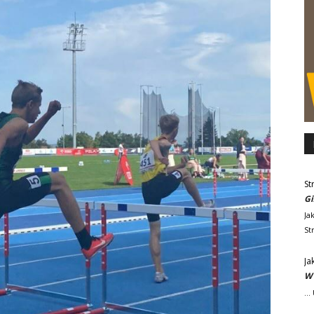
St
Gi
Ja
St
Ja
W 
..