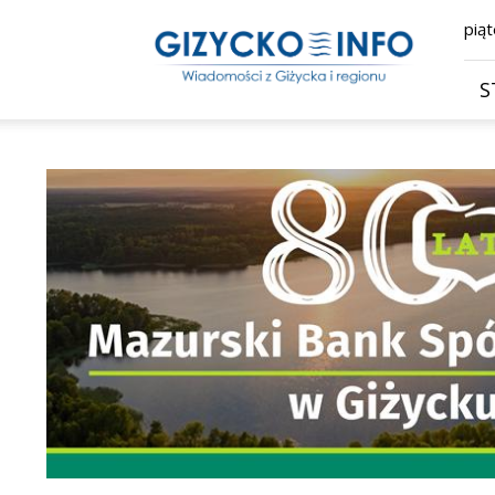
Giżycko.info
piąt
–
wiadomości
z
S
Giżycka,
Giżycka
Gazeta
Internetowa