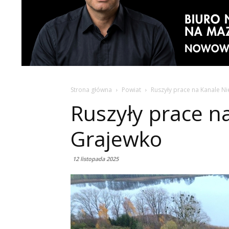
Strona główna
Powiat
Ruszyły prace na Kanale N
Ruszyły prace n
Grajewko
12 listopada 2025