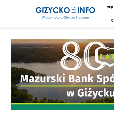
Giżycko.info
piąt
–
wiadomości
z
S
Giżycka,
Giżycka
Gazeta
Internetowa