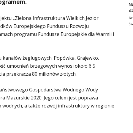
nogramem.
M
Gi
ektu „Zielona Infrastruktura Wielkich Jezior
Dr
Św
odków Europejskiego Funduszu Rozwoju
amach programu Fundusze Europejskie dla Warmii i
iu kanałów żeglugowych: Popówka, Grajewko,
ługość umocnień brzegowych wynosi około 6,5
cia przekracza 80 milionów złotych.
cy Państwowego Gospodarstwa Wodnego Wody
ora Mazurskie 2020. Jego celem jest poprawa
 wodnych, a także rozwój infrastruktury w regionie