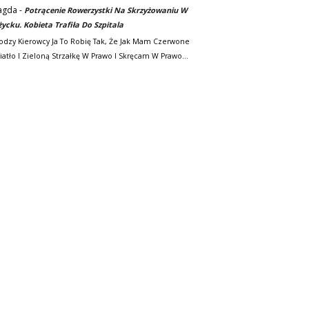
agda
-
Potrącenie Rowerzystki Na Skrzyżowaniu W
życku. Kobieta Trafiła Do Szpitala
odzy Kierowcy Ja To Robię Tak, Że Jak Mam Czerwone
iatło I Zieloną Strzałkę W Prawo I Skręcam W Prawo…