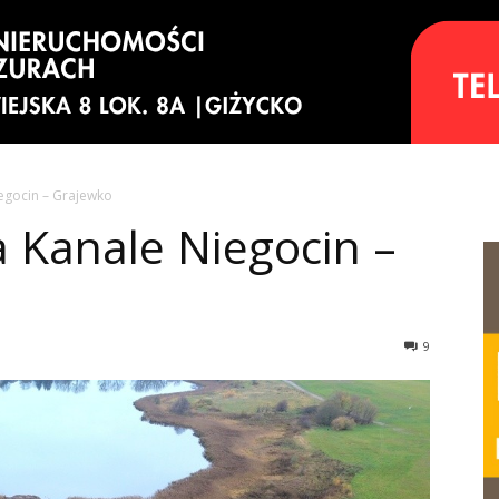
iegocin – Grajewko
a Kanale Niegocin –
9