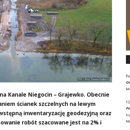
Pi
Od
Mi
na Kanale Niegocin – Grajewko. Obecnie
12
aniem ścianek szczelnych na lewym
Po
wstępną inwentaryzację geodezyjną oraz
Tr
wanie robót szacowane jest na 2% i
Ma