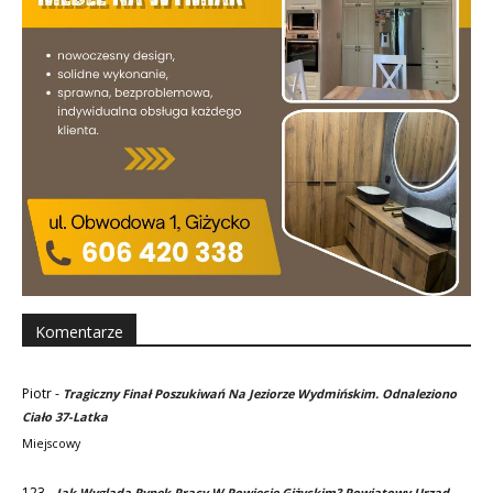
Komentarze
Piotr
-
Tragiczny Finał Poszukiwań Na Jeziorze Wydmińskim. Odnaleziono
Ciało 37-Latka
Miejscowy
123
-
Jak Wygląda Rynek Pracy W Powiecie Giżyckim? Powiatowy Urząd