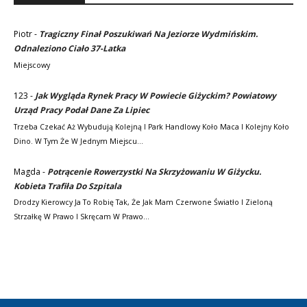
Piotr
-
Tragiczny Finał Poszukiwań Na Jeziorze Wydmińskim.
Odnaleziono Ciało 37-Latka
Miejscowy
123
-
Jak Wygląda Rynek Pracy W Powiecie Giżyckim? Powiatowy
Urząd Pracy Podał Dane Za Lipiec
Trzeba Czekać Aż Wybudują Kolejną I Park Handlowy Koło Maca I Kolejny Koło
Dino. W Tym Że W Jednym Miejscu…
Magda
-
Potrącenie Rowerzystki Na Skrzyżowaniu W Giżycku.
Kobieta Trafiła Do Szpitala
Drodzy Kierowcy Ja To Robię Tak, Że Jak Mam Czerwone Światło I Zieloną
Strzałkę W Prawo I Skręcam W Prawo…