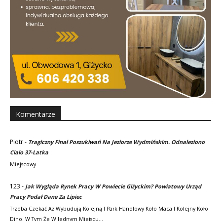
Komentarze
Piotr
-
Tragiczny Finał Poszukiwań Na Jeziorze Wydmińskim. Odnaleziono
Ciało 37-Latka
Miejscowy
123
-
Jak Wygląda Rynek Pracy W Powiecie Giżyckim? Powiatowy Urząd
Pracy Podał Dane Za Lipiec
Trzeba Czekać Aż Wybudują Kolejną I Park Handlowy Koło Maca I Kolejny Koło
Dino. W Tym Że W Jednym Miejscu…