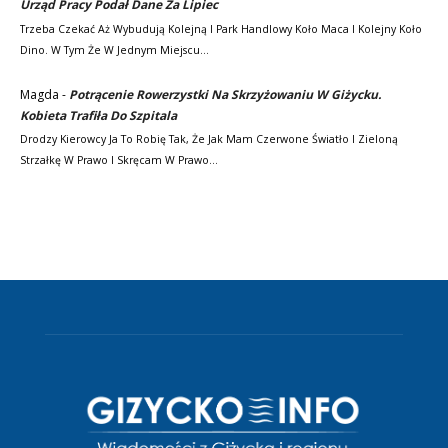
Urząd Pracy Podał Dane Za Lipiec
Trzeba Czekać Aż Wybudują Kolejną I Park Handlowy Koło Maca I Kolejny Koło
Dino. W Tym Że W Jednym Miejscu…
Magda
-
Potrącenie Rowerzystki Na Skrzyżowaniu W Giżycku.
Kobieta Trafiła Do Szpitala
Drodzy Kierowcy Ja To Robię Tak, Że Jak Mam Czerwone Światło I Zieloną
Strzałkę W Prawo I Skręcam W Prawo…