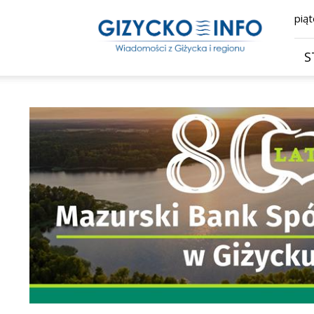
Giżycko.info
piąt
–
wiadomości
z
S
Giżycka,
Giżycka
Gazeta
Internetowa