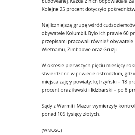
budowlanej. Każda z nich odpowiadała za
Kolejne 25 procent dotyczyło pośrednictwa
Najliczniejszą grupę wśród cudzoziemców
obywatele Kolumbii. Było ich prawie 60 p
przepisami pracowali również obywatele I
Wietnamu, Zimbabwe oraz Gruzji.
W okresie pierwszych pięciu miesięcy ro
stwierdzono w powiecie ostródzkim, gdz
miejsca zajęły powiaty: kętrzyński – 18 pr
procent oraz iławski i lidzbarski – po 8 pr
Sądy z Warmii i Mazur wymierzyły kontr
ponad 105 tysięcy złotych.
(WMOSG)