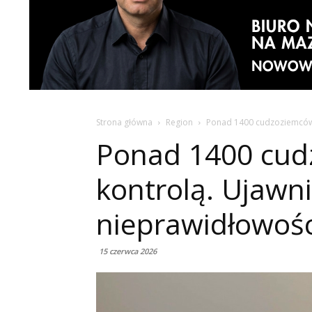
Strona główna
Region
Ponad 1400 cudzoziemców 
Ponad 1400 cud
kontrolą. Ujawni
nieprawidłowośc
15 czerwca 2026