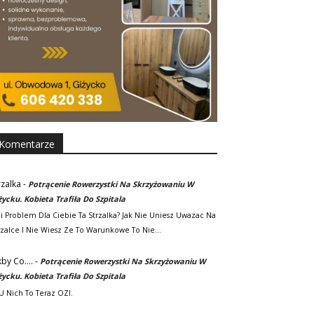
Komentarze
rzalka
-
Potrącenie Rowerzystki Na Skrzyżowaniu W
życku. Kobieta Trafiła Do Szpitala
ki Problem Dla Ciebie Ta Strzalka? Jak Nie Uniesz Uwazac Na
rzalce I Nie Wiesz Ze To Warunkowe To Nie…
kby Co....
-
Potrącenie Rowerzystki Na Skrzyżowaniu W
życku. Kobieta Trafiła Do Szpitala
. U Nich To Teraz OZI.