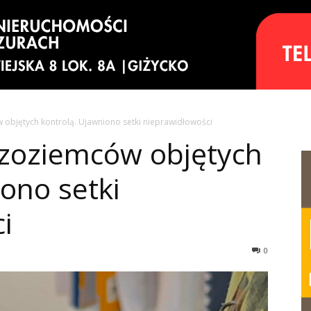
objętych kontrolą. Ujawniono setki nieprawidłowości
zoziemców objętych
ono setki
i
0