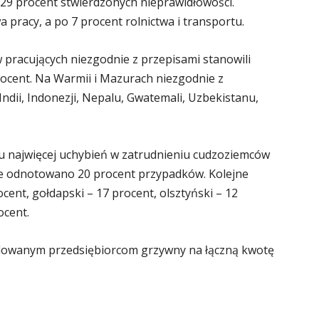
 29 procent stwierdzonych nieprawidłowości.
 pracy, a po 7 procent rolnictwa i transportu.
 pracujących niezgodnie z przepisami stanowili
rocent. Na Warmii i Mazurach niezgodnie z
ndii, Indonezji, Nepalu, Gwatemali, Uzbekistanu,
ku najwięcej uchybień w zatrudnieniu cudzoziemców
ie odnotowano 20 procent przypadków. Kolejne
ocent, gołdapski – 17 procent, olsztyński – 12
ocent.
olowanym przedsiębiorcom grzywny na łączną kwotę