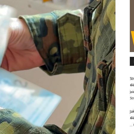
St
Gi
Ja
St
Ja
Gi
..