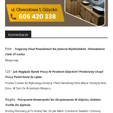
Komentarze
Piotr
-
Tragiczny Finał Poszukiwań Na Jeziorze Wydmińskim. Odnaleziono
Ciało 37-Latka
Miejscowy
123
-
Jak Wygląda Rynek Pracy W Powiecie Giżyckim? Powiatowy Urząd
Pracy Podał Dane Za Lipiec
Trzeba Czekać Aż Wybudują Kolejną I Park Handlowy Koło Maca I Kolejny Koło
Dino. W Tym Że W Jednym Miejscu…
Magda
-
Potrącenie Rowerzystki Na Skrzyżowaniu W Giżycku. Kobieta
Trafiła Do Szpitala
Drodzy Kierowcy Ja To Robię Tak, Że Jak Mam Czerwone Światło I Zieloną