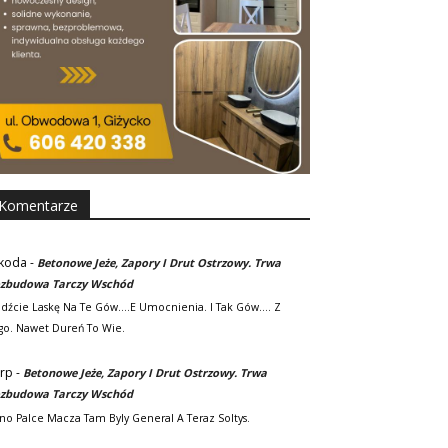
Komentarze
koda
-
Betonowe Jeże, Zapory I Drut Ostrzowy. Trwa
zbudowa Tarczy Wschód
adźcie Laskę Na Te Gów....e Umocnienia. I Tak Gów.... Z
go. Nawet Dureń To Wie.
rp
-
Betonowe Jeże, Zapory I Drut Ostrzowy. Trwa
zbudowa Tarczy Wschód
no Palce Macza Tam Byly General A Teraz Soltys.