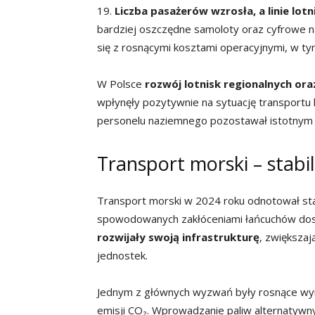
19.
Liczba pasażerów wzrosła, a linie lo
bardziej oszczędne samoloty oraz cyfrowe n
się z rosnącymi kosztami operacyjnymi, w ty
W Polsce
rozwój lotnisk regionalnych or
wpłynęły pozytywnie na sytuację transportu lo
personelu naziemnego pozostawał istotnym
Transport morski – stabi
Transport morski w 2024 roku odnotował sta
spowodowanych zakłóceniami łańcuchów dosta
rozwijały swoją infrastrukturę
, zwiększaj
jednostek.
Jednym z głównych wyzwań były rosnące wyma
emisji CO₂. Wprowadzanie paliw alternatywnyc