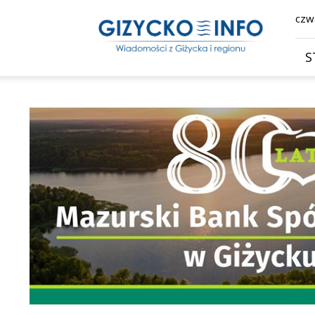
Giżycko.info
czwa
–
wiadomości
z
S
Giżycka,
Giżycka
Gazeta
Internetowa