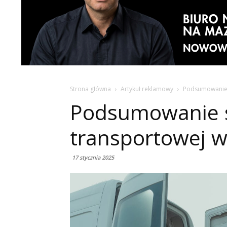
Strona główna
Artykuł reklamowy
Podsumowanie s
Podsumowanie s
transportowej 
17 stycznia 2025