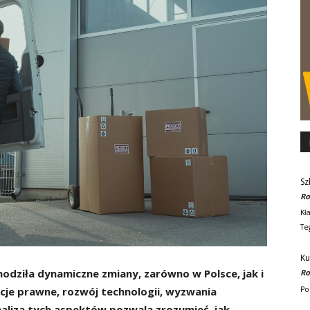
Sz
Ro
Kł
Te
Ku
dziła dynamiczne zmiany, zarówno w Polsce, jak i
Ro
Po
acje prawne, rozwój technologii, wyzwania
liza tych aspektów pozwala zrozumieć, jak