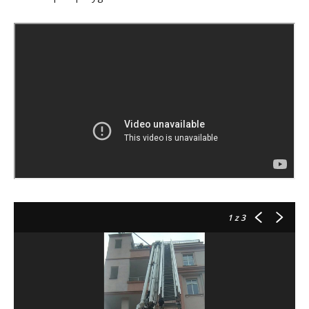
1
z 3