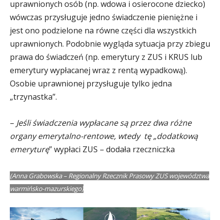
uprawnionych osób (np. wdowa i osierocone dziecko)
wówczas przysługuje jedno świadczenie pieniężne i
jest ono podzielone na równe części dla wszystkich
uprawnionych. Podobnie wygląda sytuacja przy zbiegu
prawa do świadczeń (np. emerytury z ZUS i KRUS lub
emerytury wypłacanej wraz z rentą wypadkową).
Osobie uprawnionej przysługuje tylko jedna
„trzynastka”.
–
Jeśli świadczenia wypłacane są przez dwa różne
organy emerytalno-rentowe, wtedy tę „dodatkową
emeryturę
” wypłaci ZUS – dodała rzeczniczka
(Anna Grabowska –
Regionalny Rzecznik Prasowy ZUS
województwa
warmińsko-mazurskiego)