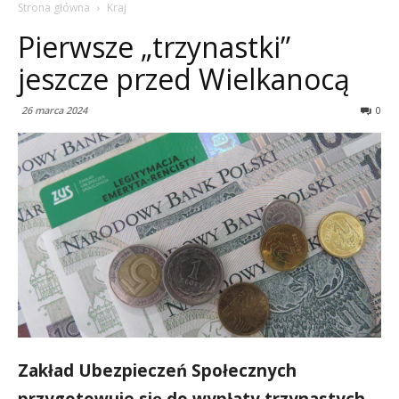
Strona główna
Kraj
Pierwsze „trzynastki”
jeszcze przed Wielkanocą
26 marca 2024
0
Zakład Ubezpieczeń Społecznych
przygotowuje się do wypłaty trzynastych