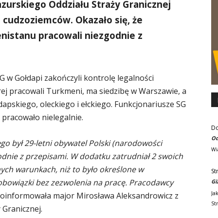
zurskiego Oddziału Straży Granicznej
a cudzoziemców. Okazało się, że
nistanu pracowali niezgodnie z
 w Gołdapi zakończyli kontrolę legalności
rej pracowali Turkmeni, ma siedzibę w Warszawie, a
apskiego, oleckiego i ełckiego. Funkcjonariusze SG
 pracowało nielegalnie.
D
Od
 był 29-letni obywatel Polski (narodowości
Wi
odnie z przepisami. W dodatku zatrudniał 2 swoich
ych warunkach, niż to było określone w
St
obowiązki bez zezwolenia na pracę. Pracodawcy
Gi
Ja
oinformowała major Mirosława Aleksandrowicz z
St
Granicznej.