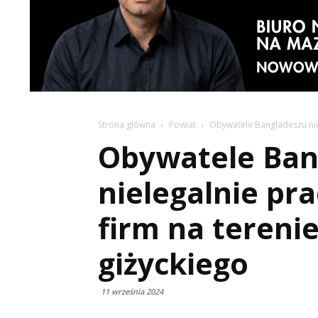
Strona główna
Powiat
Obywatele Bangladeszu niel
Obywatele Ban
nielegalnie pra
firm na tereni
giżyckiego
11 września 2024