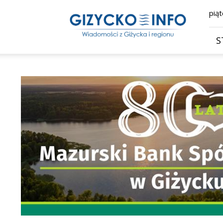
Giżycko.info
piąt
–
wiadomości
z
S
Giżycka,
Giżycka
Gazeta
Internetowa