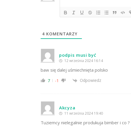
4
KOMENTARZY
podpis musi być
12 września 2024 16:14
baw się dalej uśmiechnięta polsko
Odpowiedz
7
-1
Akcyza
11 września 2024 19:40
Tuziemcy nielegalnie produkuja bimber i co ?