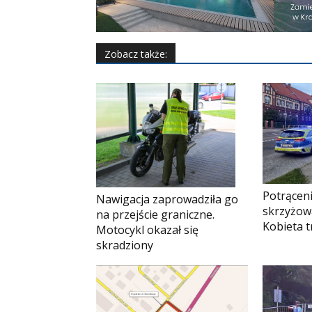
Zobacz także:
Potrąceni
Nawigacja zaprowadziła go
skrzyżow
na przejście graniczne.
Kobieta tr
Motocykl okazał się
skradziony