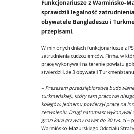
Funkcjonariusze z Warmińsko-Ma
sprawdzili legalność zatrudnieni
obywatele Bangladeszu i Turkme
przepisami.
W minionych dniach funkcjonariusze z PSG
zatrudnienia cudzoziemców. Firma, w któ
pracę wykonywali na terenie powiatu gołd
stwierdzili, że 3 obywateli Turkmenistanu
–
Prezesem przedsiębiorstwa budowlanego
turkmeńskiej), który sam pracował niezg
kolegów. Jednemu powierzył pracę na inn
zezwoleniu. Drugi natomiast wykonywał 
grozi kara grzywny nawet do 30 tys. zł
– p
Warmińsko-Mazurskiego Oddziału Straży 