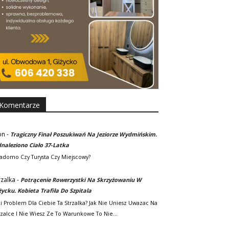
Komentarze
on
-
Tragiczny Finał Poszukiwań Na Jeziorze Wydmińskim.
naleziono Ciało 37-Latka
adomo Czy Turysta Czy Miejscowy?
rzalka
-
Potrącenie Rowerzystki Na Skrzyżowaniu W
życku. Kobieta Trafiła Do Szpitala
ki Problem Dla Ciebie Ta Strzalka? Jak Nie Uniesz Uwazac Na
rzalce I Nie Wiesz Ze To Warunkowe To Nie…