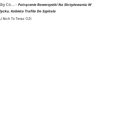
kby Co....
-
Potrącenie Rowerzystki Na Skrzyżowaniu W
życku. Kobieta Trafiła Do Szpitala
. U Nich To Teraz OZI.