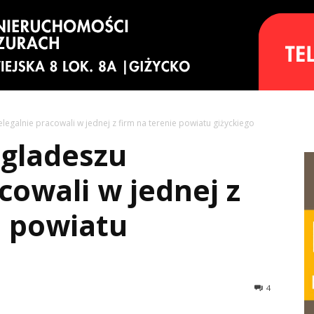
egalnie pracowali w jednej z firm na terenie powiatu giżyckiego
gladeszu
cowali w jednej z
e powiatu
4