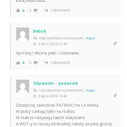
kasa,misiu kasa…
Odpowiedz
6
0
Bebok
odpowiedział na komentarz
major
3 lipca 2024 21:40
Spocznij ! Mozna palic i czestowac.
Odpowiedz
4
0
Obywatel - podatnik
odpowiedział na komentarz
major
6 lipca 2024 14:42
Zazwyczaj zawodowi PATRIOCI na L4 siedzą.
W pracy czekają tylko na rozkaz.
W teatrze nazywają takich statystami.
A WOT-y to raczej od brudnej roboty za parę groszy