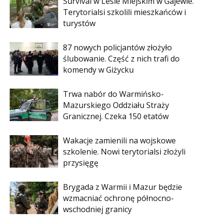
Survival w Lesie Miejskim w Gajewie.
Terytorialsi szkolili mieszkańców i
turystów
87 nowych policjantów złożyło
ślubowanie. Część z nich trafi do
komendy w Giżycku
Trwa nabór do Warmińsko-
Mazurskiego Oddziału Straży
Granicznej. Czeka 150 etatów
Wakacje zamienili na wojskowe
szkolenie. Nowi terytorialsi złożyli
przysięgę
Brygada z Warmii i Mazur będzie
wzmacniać ochronę północno-
wschodniej granicy