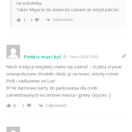
na ochotnika.
Także Majorze do dzieła bo czasem aż wstyd patrzeć.
Odpowiedz
1
0
Podpis musi być
1 lipca 2024 18:32
Niech tradycji miejskiej stanie się zadość – trzeba zrywać
nowopołożone chodniki i kłaść je na nowo, wtedy rośnie
PKB i zadłużenie xd Lux!
BTW darmowe karty do parkowania dla osób
zameldowanych na terenie miasta i gminy Giżycko :]
Odpowiedz
3
-1