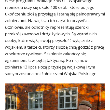
część programu “Wakacje z WOT”. Wojskowego
rzemiosła uczy się około 100 osób, które po jego
ukończeniu złożą przysięgę i staną się pełnoprawnymi
żołnierzami. Największa ich część to oczywiście
uczniowie, ale ochotnicy reprezentują szeroki
przekrój zawodów i dróg życiowych. Są wśród nich
osoby, które wiążą swoją przyszłość wyłącznie z
wojskiem, a także ci, którzy służbę chcą godzić z pracą
w sektorze cywilnym. Szkolenie zakończy się
egzaminem, tzw. pętlą taktyczną. Po niej nowi
żołnierze 13 lipca złożą przysięgę wojskową i tym
samym zostaną oni żołnierzami Wojska Polskiego.