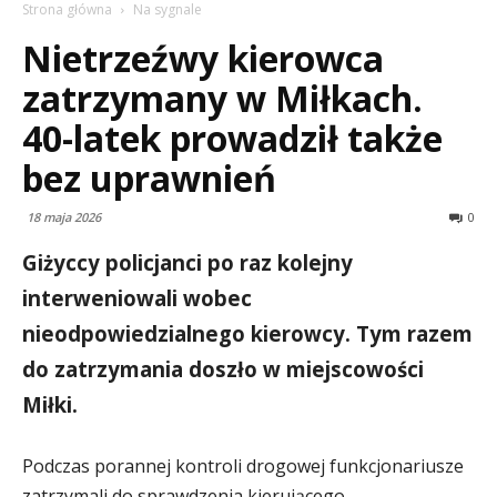
Strona główna
Na sygnale
Nietrzeźwy kierowca
zatrzymany w Miłkach.
40-latek prowadził także
bez uprawnień
18 maja 2026
0
Giżyccy policjanci po raz kolejny
interweniowali wobec
nieodpowiedzialnego kierowcy. Tym razem
do zatrzymania doszło w miejscowości
Miłki.
Podczas porannej kontroli drogowej funkcjonariusze
zatrzymali do sprawdzenia kierującego