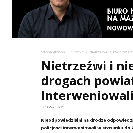
Strona główna
Giżycko
Nietrzeźwi i nieodpowiedz
Nietrzeźwi i n
drogach powiat
Interweniowali
27 lutego 2021
Nieodpowiedzialni na drodze odpowiedzą
policjanci interweniowali w stosunku do 