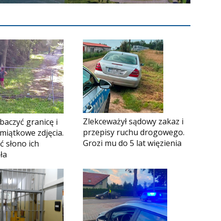
Zlekceważył sądowy zakaz i
obaczyć granicę i
przepisy ruchu drogowego.
miątkowe zdjęcia.
Grozi mu do 5 lat więzienia
ć słono ich
ła