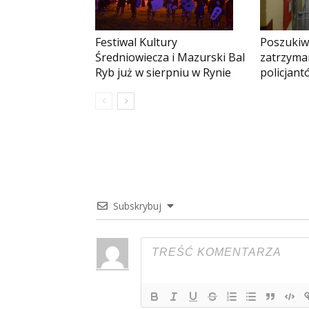
Festiwal Kultury
Poszukiw
Średniowiecza i Mazurski Bal
zatrzyman
Ryb już w sierpniu w Rynie
policjant
Subskrybuj