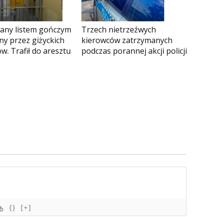
any listem gończym
Trzech nietrzeźwych
y przez giżyckich
kierowców zatrzymanych
ów. Trafił do aresztu
podczas porannej akcji policji
{}
[+]