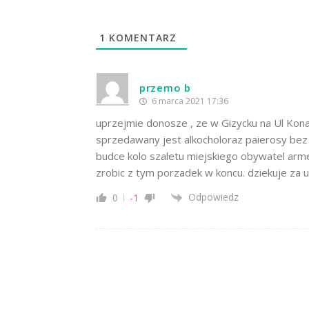
1
KOMENTARZ
przemo b
6 marca 2021 17:36
uprzejmie donosze , ze w Gizycku na Ul Kon
sprzedawany jest alkocholoraz paierosy bez
budce kolo szaletu miejskiego obywatel arm
zrobic z tym porzadek w koncu. dziekuje za 
Odpowiedz
0
-1