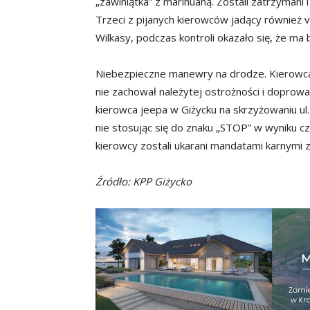
„zawiniątka” z marihuaną. Zostali zatrzymani
Trzeci z pijanych kierowców jadący również 
Wilkasy, podczas kontroli okazało się, że ma b
Niebezpieczne manewry na drodze. Kierowc
nie zachował należytej ostrożności i doprow
kierowca jeepa w Giżycku na skrzyżowaniu u
nie stosując się do znaku „STOP” w wyniku 
kierowcy zostali ukarani mandatami karnym
Źródło: KPP Giżycko