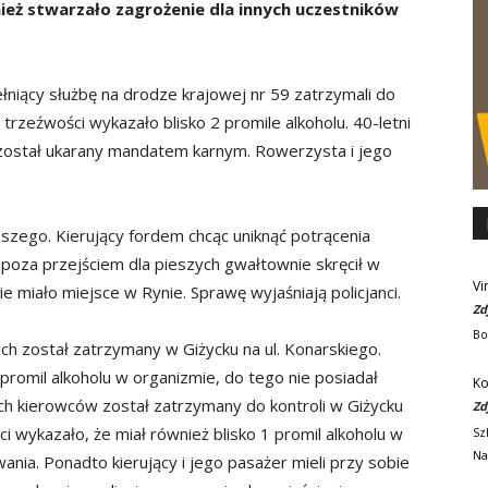
ież stwarzało zagrożenie dla innych uczestników
łniący służbę na drodze krajowej nr 59 zatrzymali do
trzeźwości wykazało blisko 2 promile alkoholu. 40-letni
 został ukarany mandatem karnym. Rowerzysta i jego
szego. Kierujący fordem chcąc uniknąć potrącenia
poza przejściem dla pieszych gwałtownie skręcił w
Vi
e miało miejsce w Rynie. Sprawę wyjaśniają policjanci.
Zd
Bo
ch został zatrzymany w Giżycku na ul. Konarskiego.
promil alkoholu w organizmie, do tego nie posiadał
Ko
ch kierowców został zatrzymany do kontroli w Giżycku
Zd
i wykazało, że miał również blisko 1 promil alkoholu w
Sz
Na
ania. Ponadto kierujący i jego pasażer mieli przy sobie