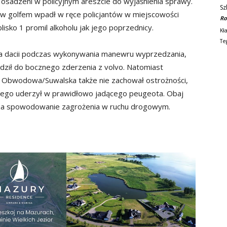
 i osadzeni w policyjnym areszcie do wyjaśnienia sprawy.
Sz
vw golfem wpadł w ręce policjantów w miejscowości
Ro
lisko 1 promil alkoholu jak jego poprzednicy.
Kł
Te
a dacii podczas wykonywania manewru wyprzedzania,
adził do bocznego zderzenia z volvo. Natomiast
l. Obwodowa/Suwalska także nie zachował ostrożności,
czego uderzył w prawidłowo jadącego peugeota. Obaj
i za spowodowanie zagrożenia w ruchu drogowym.