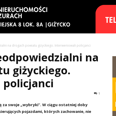
ialni na drogach powiatu giżyckiego. Interweniowali policjanci
ieodpowiedzialni na
u giżyckiego.
 policjanci
1
 za swoje „wybryki”. W ciągu ostatniej doby
kierujących pojazdami, których zachowanie, nie