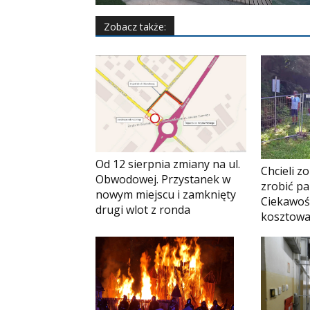
Zobacz także:
Od 12 sierpnia zmiany na ul.
Chcieli z
Obwodowej. Przystanek w
zrobić pa
nowym miejscu i zamknięty
Ciekawoś
drugi wlot z ronda
kosztowa