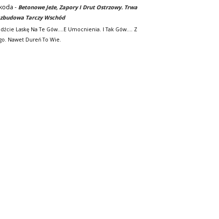
koda
-
Betonowe Jeże, Zapory I Drut Ostrzowy. Trwa
zbudowa Tarczy Wschód
adźcie Laskę Na Te Gów....e Umocnienia. I Tak Gów.... Z
go. Nawet Dureń To Wie.