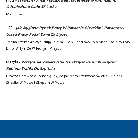
Piotr
-
Tragiczny Finał Poszukiwań Na Jeziorze Wydmińskim.
Odnaleziono Ciało 37-Latka
Miejscowy
123
-
Jak Wygląda Rynek Pracy W Powiecie Giżyckim? Powiatowy
Urząd Pracy Podał Dane Za Lipiec
Trzeba Czekać Aż Wybudują Kolejną I Park Handlowy Koło Maca I Kolejny Koło
Dino. W Tym Że W Jednym Miejscu…
Magda
-
Potrącenie Rowerzystki Na Skrzyżowaniu W Giżycku.
Kobieta Trafiła Do Szpitala
Drodzy Kierowcy Ja To Robię Tak, Że Jak Mam Czerwone Światło I Zieloną
Strzałkę W Prawo I Skręcam W Prawo…