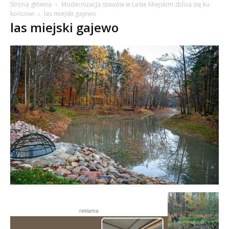
Strona główna
Modernizacja stawów w Lesie Miejskim zbliża się ku
końcowi
las miejski gajewo
las miejski gajewo
reklama