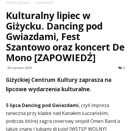
Strona główna
Zapowiedź
Kulturalny lipiec w
Giżycku. Dancing pod
Gwiazdami, Fest
Szantowo oraz koncert De
Mono [ZAPOWIEDŹ]
26 czerwca 2024
0
Giżyckiej Centrum Kultury zaprasza na
lipcowe wydarzenia kulturalne.
5 lipca Dancing pod Gwiazdami
, czyli impreza
taneczna przy kladce nad Kanałem Łuczańskim,
podczas której zagra coverowy zespół Omen Band a
także znany i lubiany dj Łojo! [WSTĘP WOLNY]