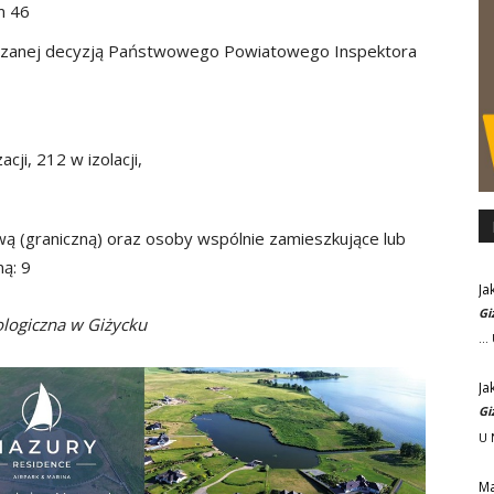
m 46
azanej decyzją Państwowego Powiatowego Inspektora
cji, 212 w izolacji,
ą (graniczną) oraz osoby wspólnie zamieszkujące lub
ą: 9
Ja
Gi
ologiczna w Giżycku
..
Ja
Gi
U 
M