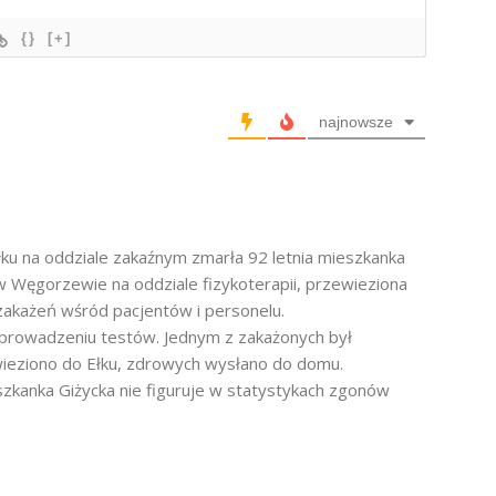
{}
[+]
najnowsze
ku na oddziale zakaźnym zmarła 92 letnia mieszkanka
w Węgorzewie na oddziale fizykoterapii, przewieziona
 zakażeń wśród pacjentów i personelu.
eprowadzeniu testów. Jednym z zakażonych był
wieziono do Ełku, zdrowych wysłano do domu.
ieszkanka Giżycka nie figuruje w statystykach zgonów