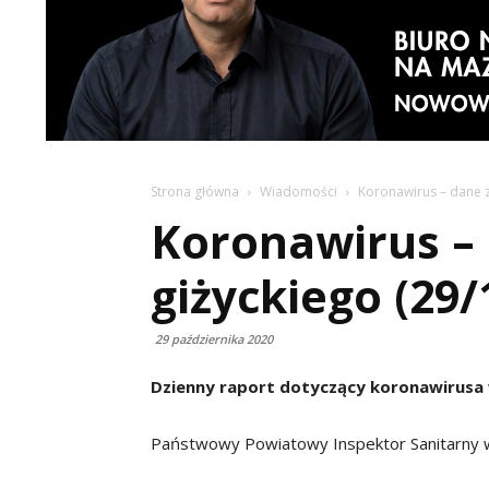
Strona główna
Wiadomości
Koronawirus – dane z
Koronawirus –
giżyckiego (29/
29 października 2020
Dzienny raport dotyczący koronawirusa w
Państwowy Powiatowy Inspektor Sanitarny w