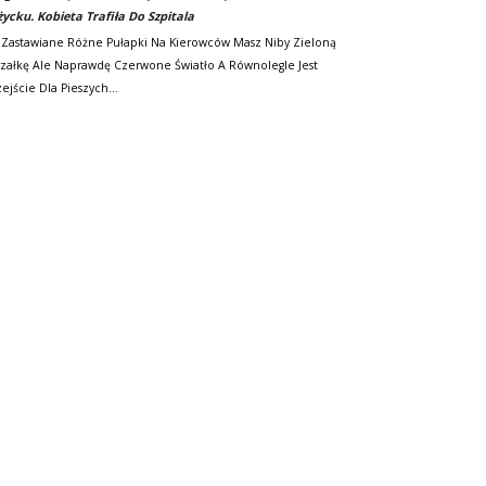
życku. Kobieta Trafiła Do Szpitala
 Zastawiane Różne Pułapki Na Kierowców Masz Niby Zieloną
rzałkę Ale Naprawdę Czerwone Światło A Równolegle Jest
zejście Dla Pieszych…