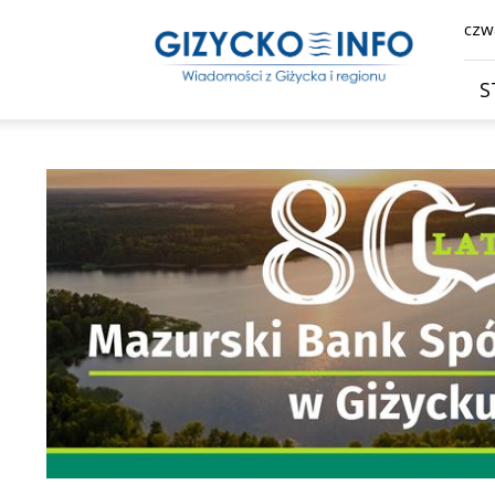
Giżycko.info
czwa
–
wiadomości
z
S
Giżycka,
Giżycka
Gazeta
Internetowa