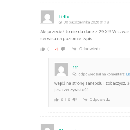
Lidlu
30 października 2020 01:18
Ale przecież to nie da dane z 29 X!!!! W czw
serwisu na poziomie tvpis
Odpowiedz
0
-1
rrr
odpowiedział na komentarz
Li
wejdź na stronę sanepidu i zobaczysz, że
jest rzeczywistość
Odpowiedz
0
0