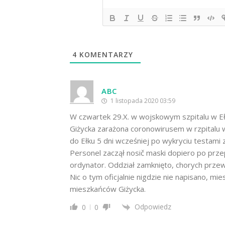
4
KOMENTARZY
ABC
1 listopada 2020 03:59
W czwartek 29.X. w wojskowym szpitalu w Eł
Giżycka zarażona coronowirusem w rzpitalu 
do Ełku 5 dni wcześniej po wykryciu testami
Personel zaczął nosič maski dopiero po prz
ordynator. Oddział zamknięto, chorych prze
Nic o tym oficjalnie nigdzie nie napisano, m
mieszkańców Giżycka.
Odpowiedz
0
0