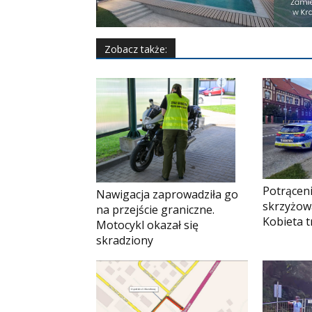
Zobacz także:
Potrąceni
Nawigacja zaprowadziła go
skrzyżow
na przejście graniczne.
Kobieta tr
Motocykl okazał się
skradziony